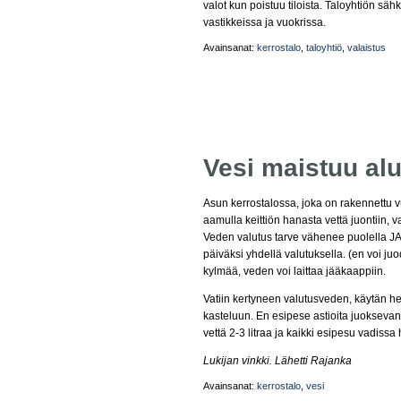
valot kun poistuu tiloista. Taloyhtiön s
vastikkeissa ja vuokrissa.
Avainsanat:
kerrostalo
,
taloyhtiö
,
valaistus
Vesi maistuu alu
Asun kerrostalossa, joka on rakennettu 
aamulla keittiön hanasta vettä juontiin, 
Veden valutus tarve vähenee puolella JA
päiväksi yhdellä valutuksella. (en voi ju
kylmää, veden voi laittaa jääkaappiin.
Vatiin kertyneen valutusveden, käytän h
kasteluun. En esipese astioita juoksevan
vettä 2-3 litraa ja kaikki esipesu vadissa 
Lukijan vinkki. Lähetti Rajanka
Avainsanat:
kerrostalo
,
vesi