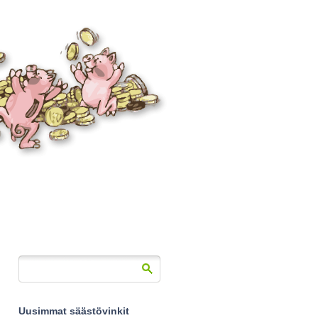
Uusimmat säästövinkit