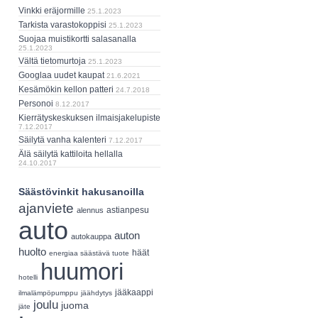
Vinkki eräjormille
25.1.2023
Tarkista varastokoppisi
25.1.2023
Suojaa muistikortti salasanalla
25.1.2023
Vältä tietomurtoja
25.1.2023
Googlaa uudet kaupat
21.6.2021
Kesämökin kellon patteri
24.7.2018
Personoi
8.12.2017
Kierrätyskeskuksen ilmaisjakelupiste
7.12.2017
Säilytä vanha kalenteri
7.12.2017
Älä säilytä kattiloita hellalla
24.10.2017
Säästövinkit hakusanoilla
ajanviete
astianpesu
alennus
auto
auton
autokauppa
huolto
häät
energiaa säästävä tuote
huumori
hotelli
jääkaappi
ilmalämpöpumppu
jäähdytys
joulu
juoma
jäte