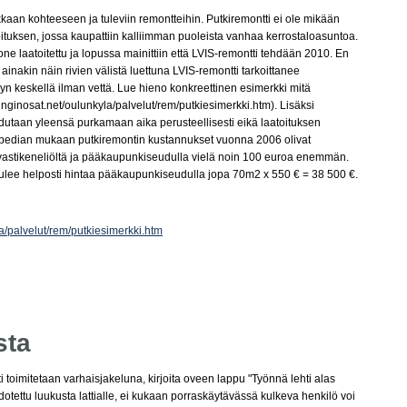
aan kohteeseen ja tuleviin remontteihin. Putkiremontti ei ole mikään
oituksen, jossa kaupattiin kalliimman puoleista vanhaa kerrostaloasuntoa.
one laatoitettu ja lopussa mainittiin että LVIS-remontti tehdään 2010. En
inakin näin rivien välistä luettuna LVIS-remontti tarkoittanee
lyn keskellä ilman vettä. Lue hieno konkreettinen esimerkki mitä
punginosat.net/oulunkyla/palvelut/rem/putkiesimerkki.htm). Lisäksi
dutaan yleensä purkamaan aika perusteellisesti eikä laatoituksen
kipedian mukaan putkiremontin kustannukset vuonna 2006 olivat
stikeneliöltä ja pääkaupunkiseudulla vielä noin 100 euroa enemmän.
 tulee helposti hintaa pääkaupunkiseudulla jopa 70m2 x 550 € = 38 500 €.
a/palvelut/rem/putkiesimerkki.htm
sta
ti toimitetaan varhaisjakeluna, kirjoita oveen lappu "Työnnä lehti alas
 pudotettu luukusta lattialle, ei kukaan porraskäytävässä kulkeva henkilö voi