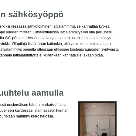
 on sähkösyöppö
merkiksi vessassa sähkötoiminen lattialämmitys, se kannattaa kytkeä
ö vuoden mittaan. Omakotitalossa lattialämmitys voi olla perusteltu,
atto WC-pöntön edessä lattialla ajaa saman asian kuin lattialämmitys
nkki. Ylläpitäjä lisää tähän kuitenkin, että varsinkin omakotitalojen
lattialämmitys pienellä ollessaan ehkäisee kosteusvaurioiden syntymistä
ei kannata lattialämmitystä ei kuitenkaan kannata sielläkään pitää.
huuhtelu aamulla
C:ssä nestemäisen hädän merkeissä, laita
uudelleen käydessäsi, näin säästät hieman
uritkaan häiriinny kerrostalossa.