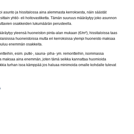
asunto ja hissitalossa aina alemmasta kerroksesta, näin säästät
ittain yhtiö- eli hoitovastiketta. Tämän suuruus määräytyy joko asunnon
euttavien osakkeiden lukumäärän perusteella.
ääräytyy yleensä huoneiston pinta-alan mukaan (€/m²), hissitaloissa taas
isisssa huoneistoissa mutta eri kerroksissa ylempi huoneisto maksaa
kuuluu enemmän osakkeita.
tteihin, esim. putki-, sauna- piha- ym. remontteihin, isommassa
 maksaa aina enemmän, joten tämä seikka kannattaa huomioida
nkkia turhan isoa kämppää jos haluaa minimoida omalle kohdalle tulevat
ö