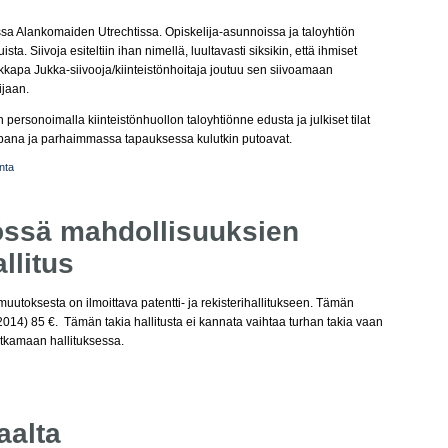
ssa Alankomaiden Utrechtissa. Opiskelija-asunnoissa ja taloyhtiön
ista. Siivoja esiteltiin ihan nimellä, luultavasti siksikin, että ihmiset
kkapa Jukka-siivooja/kiinteistönhoitaja joutuu sen siivoamaan
ijaan.
n personoimalla kiinteistönhuollon taloyhtiönne edusta ja julkiset tilat
mpana ja parhaimmassa tapauksessa kulutkin putoavat.
nta
iössä mahdollisuuksien
llitus
uutoksesta on ilmoittava patentti- ja rekisterihallitukseen. Tämän
4) 85 €. Tämän takia hallitusta ei kannata vaihtaa turhan takia vaan
atkamaan hallituksessa.
aalta