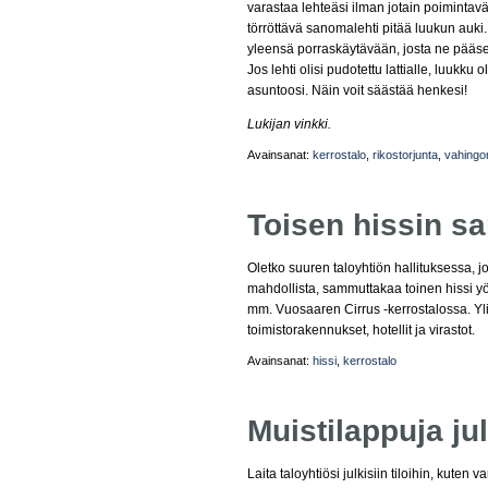
varastaa lehteäsi ilman jotain poimintavä
törröttävä sanomalehti pitää luukun auki.
yleensä porraskäytävään, josta ne pääse
Jos lehti olisi pudotettu lattialle, luukku 
asuntoosi. Näin voit säästää henkesi!
Lukijan vinkki.
Avainsanat:
kerrostalo
,
rikostorjunta
,
vahingon
Toisen hissin 
Oletko suuren taloyhtiön hallituksessa, 
mahdollista, sammuttakaa toinen hissi y
mm. Vuosaaren Cirrus -kerrostalossa. Yl
toimistorakennukset, hotellit ja virastot.
Avainsanat:
hissi
,
kerrostalo
Muistilappuja jul
Laita taloyhtiösi julkisiin tiloihin, kute