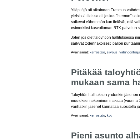
Ylläpitäjä oli aikoinaan Erasmus-vaihdo
yleisissä tiloissa oli joskus ”hieman” sotku
sotkevat vähemmän kun tietävät, että vai
esimerkiksi kasvottoman RTK-palvelun s
Joten jos olet taloyhtiön hallituksessa nii
säilyvät todennäköisesti paljon puhtaa
Avainsanat:
kerrostalo
,
siivous
,
vahingontorju
Pitäkää taloyht
mukaan sama ha
Taloyhtön hallituksen yhdenkin jäsenen m
muutoksen tekeminen maksaa (vuonna 201
vanhatkin jäsenet kannattaa suositella j
Avainsanat:
kerrostalo
,
koti
Pieni asunto alh