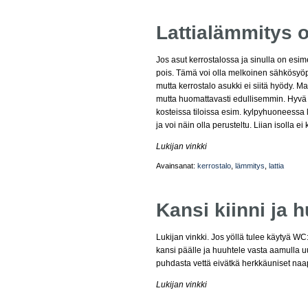
Lattialämmitys
Jos asut kerrostalossa ja sinulla on esi
pois. Tämä voi olla melkoinen sähkösyöpp
mutta kerrostalo asukki ei siitä hyödy. M
mutta huomattavasti edullisemmin. Hyvä vi
kosteissa tiloissa esim. kylpyhuoneessa 
ja voi näin olla perusteltu. Liian isolla 
Lukijan vinkki
Avainsanat:
kerrostalo
,
lämmitys
,
lattia
Kansi kiinni ja 
Lukijan vinkki. Jos yöllä tulee käytyä W
kansi päälle ja huuhtele vasta aamulla 
puhdasta vettä eivätkä herkkäuniset naap
Lukijan vinkki