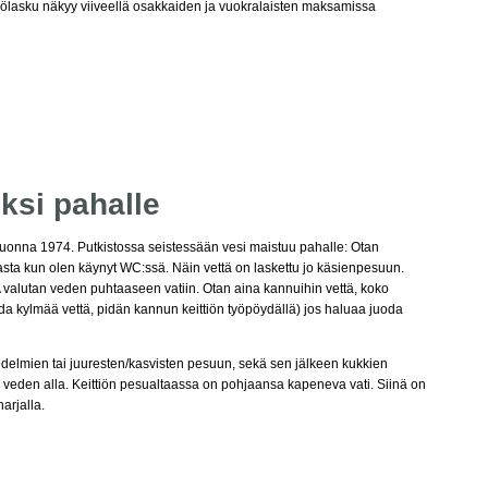
ähkölasku näkyy viiveellä osakkaiden ja vuokralaisten maksamissa
ksi pahalle
vuonna 1974. Putkistossa seistessään vesi maistuu pahalle: Otan
vasta kun olen käynyt WC:ssä. Näin vettä on laskettu jo käsienpesuun.
 valutan veden puhtaaseen vatiin. Otan aina kannuihin vettä, koko
oda kylmää vettä, pidän kannun keittiön työpöydällä) jos haluaa juoda
edelmien tai juuresten/kasvisten pesuun, sekä sen jälkeen kukkien
 veden alla. Keittiön pesualtaassa on pohjaansa kapeneva vati. Siinä on
harjalla.