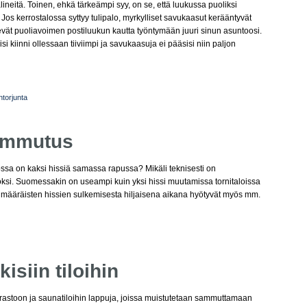
lineitä. Toinen, ehkä tärkeämpi syy, on se, että luukussa puoliksi
 Jos kerrostalossa syttyy tulipalo, myrkylliset savukaasut kerääntyvät
vät puoliavoimen postiluukun kautta työntymään juuri sinun asuntoosi.
olisi kiinni ollessaan tiiviimpi ja savukaasuja ei pääsisi niin paljon
torjunta
sammutus
jossa on kaksi hissiä samassa rapussa? Mikäli teknisesti on
öksi. Suomessakin on useampi kuin yksi hissi muutamissa tornitaloissa
imääräisten hissien sulkemisesta hiljaisena aikana hyötyvät myös mm.
kisiin tiloihin
n varastoon ja saunatiloihin lappuja, joissa muistutetaan sammuttamaan