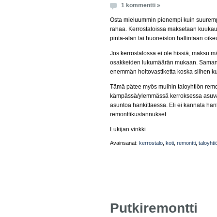
1 kommentti »
Osta mieluummin pienempi kuin suurempi 
rahaa. Kerrostaloissa maksetaan kuukaus
pinta-alan tai huoneiston hallintaan oik
Jos kerrostalossa ei ole hissiä, maksu m
osakkeiden lukumäärän mukaan. Samanla
enemmän hoitovastiketta koska siihen 
Tämä pätee myös muihin taloyhtiön remon
kämpässä/ylemmässä kerroksessa asuva
asuntoa hankittaessa. Eli ei kannata ha
remonttikustannukset.
Lukijan vinkki
Avainsanat:
kerrostalo
,
koti
,
remontti
,
taloyhti
Putkiremontti