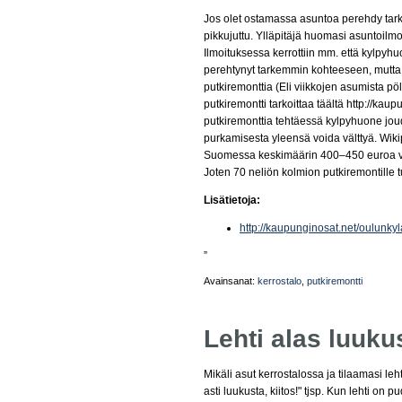
Jos olet ostamassa asuntoa perehdy tarkk
pikkujuttu. Ylläpitäjä huomasi asuntoilm
Ilmoituksessa kerrottiin mm. että kylpyhu
perehtynyt tarkemmin kohteeseen, mutta a
putkiremonttia (Eli viikkojen asumista pö
putkiremontti tarkoittaa täältä http://kau
putkiremonttia tehtäessä kylpyhuone jou
purkamisesta yleensä voida välttyä. Wi
Suomessa keskimäärin 400–450 euroa va
Joten 70 neliön kolmion putkiremontille
Lisätietoja:
http://kaupunginosat.net/oulunkyl
”
Avainsanat:
kerrostalo
,
putkiremontti
Lehti alas luuku
Mikäli asut kerrostalossa ja tilaamasi leh
asti luukusta, kiitos!" tjsp. Kun lehti on