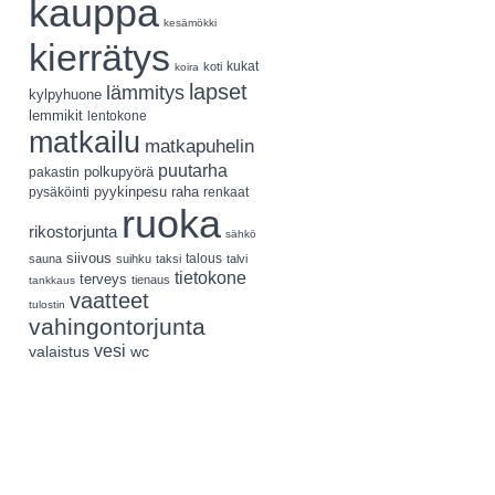
kauppa
kesämökki
kierrätys
koti
kukat
koira
lapset
lämmitys
kylpyhuone
lemmikit
lentokone
matkailu
matkapuhelin
puutarha
polkupyörä
pakastin
pyykinpesu
pysäköinti
raha
renkaat
ruoka
rikostorjunta
sähkö
siivous
talous
sauna
suihku
taksi
talvi
tietokone
terveys
tienaus
tankkaus
vaatteet
tulostin
vahingontorjunta
vesi
valaistus
wc