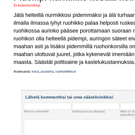
Ei kommentteja
Jätä helteillä nurmikkosi pidemmäksi ja älä turhaa
ilmalla ilmassa lyhyt ruohikko palaa helposti ruske
ruohikossa aurinko pääsee porottamaan suoraan
ruohikon olla helteellä pidempi, auringon säteet eiv
maahan asti ja lisäksi pidemmillä ruohonkorsilla
maahan ulottuvat juuret, jotka kykenevät imemää
maasta. Säästät polttoaine ja kastelukustannuksia
Avainsanat:
kesä
,
puutarha
,
ruohonleikkuri
Lähetä kommenttisi tai oma säästövinkkisi
Nimi tai nimimerkki
Sähköposti (ei julkaista)
Mikä on S
(pakollinen