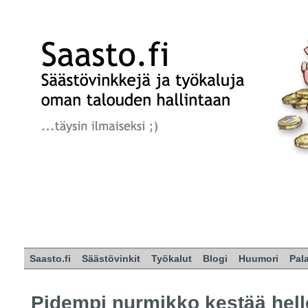
Saasto.fi
Säästövinkit
Työkalut
Blogi
Huumori
Pal
Pidempi nurmikko kestää hell