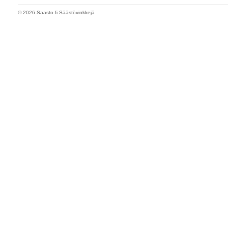
© 2026 Saasto.fi Säästövinkkejä