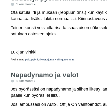
1 kommentti »
Ota satula irti ja mukaan (reppuun tms.) kun käyt 
kannattaa lisäksi lukita normaalisti. Kiinnostavuus
Toinen konsti voisi olla risa tai saastaisen näköise
satulaan ostosten ajaksi.
Lukijan vinkki
Avainsanat:
polkupyörä
,
rikostorjunta
,
vahingontorjunta
Napadynamo ja valot
1 kommentti »
Jos pyörässäsi on napadynamo ja siihen liitetty l
päälle kun pyöräsi ei liiku.
Jos lampussasi on Auto-, Off ja On-vaihtoehdot, äl