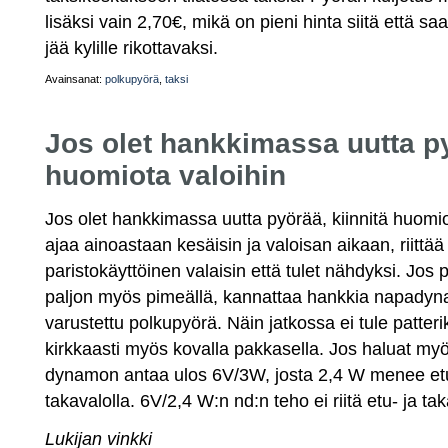
lisäksi vain 2,70€, mikä on pieni hinta siitä että 
jää kylille rikottavaksi.
Avainsanat:
polkupyörä
,
taksi
Jos olet hankkimassa uutta py
huomiota valoihin
Jos olet hankkimassa uutta pyörää, kiinnitä huomiot
ajaa ainoastaan kesäisin ja valoisan aikaan, riittää
paristokäyttöinen valaisin että tulet nähdyksi. Jos 
paljon myös pimeällä, kannattaa hankkia napadynam
varustettu polkupyörä. Näin jatkossa ei tule patteri
kirkkaasti myös kovalla pakkasella. Jos haluat myö
dynamon antaa ulos 6V/3W, josta 2,4 W menee etu
takavalolla. 6V/2,4 W:n nd:n teho ei riitä etu- ja tak
Lukijan vinkki