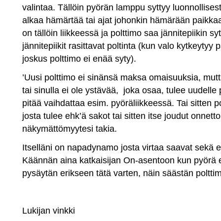
valintaa. Tällöin pyörän lamppu syttyy luonnollisest
alkaa hämärtää tai ajat johonkin hämärään paikkaan
on tällöin liikkeessä ja polttimo saa jännitepiikin 
jännitepiikit rasittavat poltinta (kun valo kytkeytyy 
joskus polttimo ei enää syty).
’Uusi polttimo ei sinänsä maksa omaisuuksia, mutta
tai sinulla ei ole ystävää, joka osaa, tulee uudelle 
pitää vaihdattaa esim. pyöräliikkeessä. Tai sitten p
josta tulee ehk’ä sakot tai sitten itse joudut onnet
näkymättömyytesi takia.
Itselläni on napadynamo josta virtaa saavat sekä e
Käännän aina katkaisijan On-asentoon kun pyörä ei 
pysäytän erikseen tätä varten, näin säästän polttimo
Lukijan vinkki