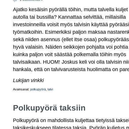
Ajatko kesäisin pyörällä töihin, mutta talvella kuljet
autolla tai bussilla? Kannattaa selvittää, millaisilla
investoinneilla voisit myös talvisin käyttää pyörääsi
työmatkoihin. Esimerkiksi paljon maksaa nastaren
sekä niiden asennus (ellet itse osaa) polkupyörääsi
hyvä valaisin. Näiden seikkojen pohjalta voi pohtia
kuinka paljon voit säästää polkemalla töihin myös
talvisaikaan. HUOM! Joskus keli voi olla talvisin ni
hankala, että on talvivarusteista huolimatta on pare
Lukijan vinkki
Avainsanat:
polkupyörä
,
talvi
Polkupyörä taksiin
Polkupyörä on mahdollista kuljettaa tietyissä takse
taksikeskukseen tilatessa taksia. Pyörän kuljetus