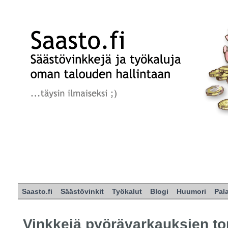
Saasto.fi
Säästövinkit
Työkalut
Blogi
Huumori
Pal
Vinkkejä pyörävarkauksien to