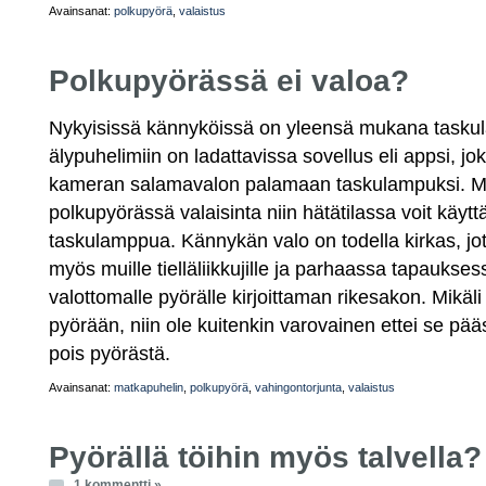
Avainsanat:
polkupyörä
,
valaistus
Polkupyörässä ei valoa?
Nykyisissä kännyköissä on yleensä mukana taskula
älypuhelimiin on ladattavissa sovellus eli appsi, j
kameran salamavalon palamaan taskulampuksi. Mikä
polkupyörässä valaisinta niin hätätilassa voit käy
taskulamppua. Kännykän valo on todella kirkas, jot
myös muille tielläliikkujille ja parhaassa tapauksess
valottomalle pyörälle kirjoittaman rikesakon. Mikäli 
pyörään, niin ole kuitenkin varovainen ettei se pä
pois pyörästä.
Avainsanat:
matkapuhelin
,
polkupyörä
,
vahingontorjunta
,
valaistus
Pyörällä töihin myös talvella?
1 kommentti »