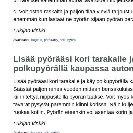
b. Tarvitset vähemmän autoa tavaroiden kuljetuks
c. Voit ostaa raskaita ja paljon tilaa vieviä tarjoust
enemmän kun lastaat ne pyörän sijaan pyörän per
Lukijan vinkki
Avainsanat:
kuljetus
,
peräkärry
,
polkupyörä
Lisää pyörääsi kori tarakalle 
polkupyörällä kaupassa auton
Lisää pyörääsi kori tarakalle ja käy polkupyörällä 
Säästät paljon rahaa vuoden mittaan bensakuluissa
kiinnitettyä nippusiteilla pyörän taakse. Voit myös 
tavarat pysyvät paremmin kiinni korissa. Näin kulje
ruokaa kotiin. Pyörän eteenkin voi asentaa korin ja
Lukijan vinkki
Avainsanat:
kauppa
,
polkupyörä