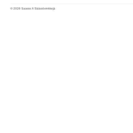
© 2026 Saasto.fi Säästövinkkejä