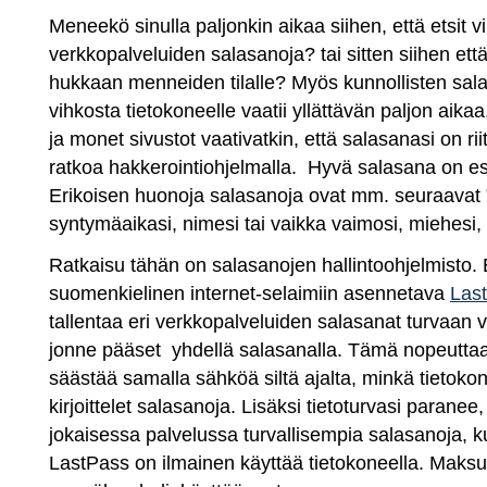
Meneekö sinulla paljonkin aikaa siihen, että etsit v
verkkopalveluiden salasanoja? tai sitten siihen että
hukkaan menneiden tilalle? Myös kunnollisten sala
vihkosta tietokoneelle vaatii yllättävän paljon aikaa,
ja monet sivustot vaativatkin, että salasanasi on rii
ratkoa hakkerointiohjelmalla. Hyvä salasana on e
Erikoisen huonoja salasanoja ovat mm. seuraavat ”
syntymäaikasi, nimesi tai vaikka vaimosi, miehesi, l
Ratkaisu tähän on salasanojen hallintoohjelmisto.
suomenkielinen internet-selaimiin asennetava
Las
tallentaa eri verkkopalveluiden salasanat turvaan v
jonne pääset yhdellä salasanalla. Tämä nopeuttaa
säästää samalla sähköä siltä ajalta, minkä tietokone
kirjoittelet salasanoja. Lisäksi tietoturvasi paranee
jokaisessa palvelussa turvallisempia salasanoja, k
LastPass on ilmainen käyttää tietokoneella. Maksull