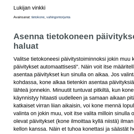
Lukijan vinkki
Avainsanat:
tietokone
,
vahingontorjunta
Asenna tietokoneen päivitykse
haluat
Valitse tietokoneesi päivitystoiminnoksi jokin muu 
päivitykset automaattisesti”. Näin voit itse määritell
asentaa päivitykset kun sinulla on aikaa. Jos valint
kohdassa, kone alkaa tietenkin asentaa päivityksiä j
lähteä jonnekin. Minuutit tuntuvat pitkiltä, kun kon
käynnistyy hitaasti uudelleen ja samaan aikaan pit
katkaiset virran liian aikaisin, voi kone mennä lopul
valinta on jokin muu, voit itse valita milloin sinulla
olevat päivitykset (kone ilmoittaa kyllä niistä) ilman
kellon kanssa. Näin et tuhoa konettasi ja säästät 