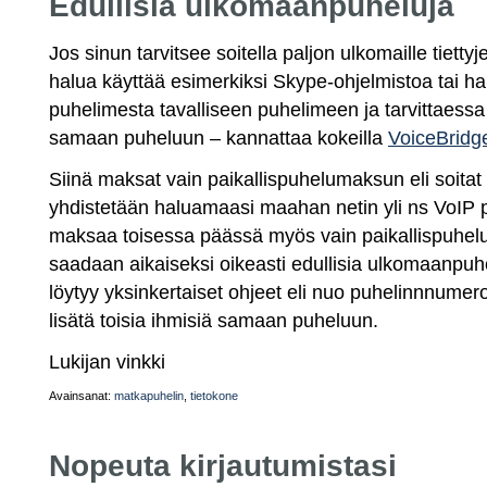
Edullisia ulkomaanpuheluja
Jos sinun tarvitsee soitella paljon ulkomaille tietty
halua käyttää esimerkiksi Skype-ohjelmistoa tai ha
puhelimesta tavalliseen puhelimeen ja tarvittaessa 
samaan puheluun – kannattaa kokeilla
VoiceBridg
Siinä maksat vain paikallispuhelumaksun eli soita
yhdistetään haluamaasi maahan netin yli ns VoIP 
maksaa toisessa päässä myös vain paikallispuhelun…
saadaan aikaiseksi oikeasti edullisia ulkomaanpuhel
löytyy yksinkertaiset ohjeet eli nuo puhelinnnumer
lisätä toisia ihmisiä samaan puheluun.
Lukijan vinkki
Avainsanat:
matkapuhelin
,
tietokone
Nopeuta kirjautumistasi