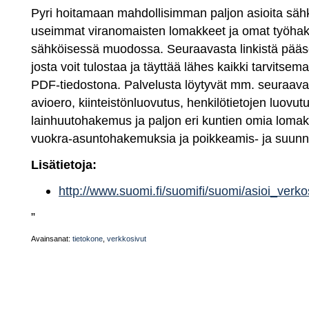
Pyri hoitamaan mahdollisimman paljon asioita säh
useimmat viranomaisten lomakkeet ja omat työhak
sähköisessä muodossa. Seuraavasta linkistä pääset
josta voit tulostaa ja täyttää lähes kaikki tarvitse
PDF-tiedostona. Palvelusta löytyvät mm. seuraavat
avioero, kiinteistönluovutus, henkilötietojen luovu
lainhuutohakemus ja paljon eri kuntien omia loma
vuokra-asuntohakemuksia ja poikkeamis- ja suunnit
Lisätietoja:
http://www.suomi.fi/suomifi/suomi/asioi_verk
”
Avainsanat:
tietokone
,
verkkosivut