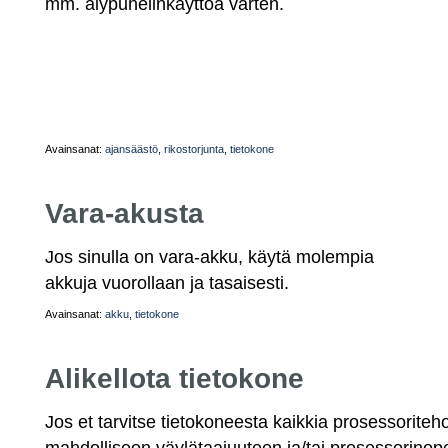
mm. älypuhelinkäyttöä varten.
Avainsanat:
ajansäästö
,
rikostorjunta
,
tietokone
Vara-akusta
Jos sinulla on vara-akku, käytä molempia
akkuja vuorollaan ja tasaisesti.
Avainsanat:
akku
,
tietokone
Alikellota tietokone
Jos et tarvitse tietokoneesta kaikkia prosessoriteho
mahdolliseen väylätaajuuteen ja/tai prosessorino