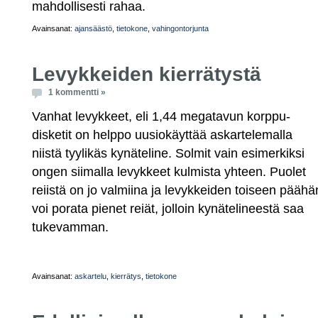
mahdollisesti rahaa.
Avainsanat:
ajansäästö
,
tietokone
,
vahingontorjunta
Levykkeiden kierrätystä
1 kommentti »
Vanhat levykkeet, eli 1,44 megatavun korppu-
disketit on helppo uusiokäyttää askartelemalla
niistä tyylikäs kynäteline. Solmit vain esimerkiksi
ongen siimalla levykkeet kulmista yhteen. Puolet
reiistä on jo valmiina ja levykkeiden toiseen päähä
voi porata pienet reiät, jolloin kynätelineestä saa
tukevamman.
Avainsanat:
askartelu
,
kierrätys
,
tietokone