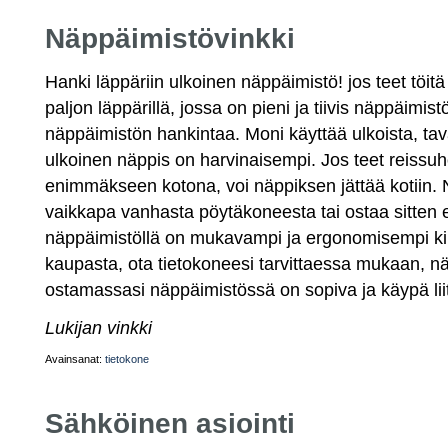
Näppäimistövinkki
Hanki läppäriin ulkoinen näppäimistö! jos teet töitä 
paljon läppärillä, jossa on pieni ja tiivis näppäimist
näppäimistön hankintaa. Moni käyttää ulkoista, taval
ulkoinen näppis on harvinaisempi. Jos teet reissuh
enimmäkseen kotona, voi näppiksen jättää kotiin. 
vaikkapa vanhasta pöytäkoneesta tai ostaa sitten ed
näppäimistöllä on mukavampi ja ergonomisempi kirj
kaupasta, ota tietokoneesi tarvittaessa mukaan, nä
ostamassasi näppäimistössä on sopiva ja käypä lii
Lukijan vinkki
Avainsanat:
tietokone
Sähköinen asiointi