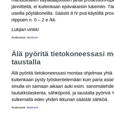
jännitteitä, ei kuitenkaan epävakaisiin lukemiin. 
useilla pöytäkoneilla. Säästö 8 h/ pvä käytöllä pro
riippuen n. 0 – 2 e /kk.
Lukijan vinkki
Avainsanat:
tietokone
Älä pyöritä tietokoneessasi 
taustalla
Älä pyöritä tietokoneessasi montaa ohjelmaa yhtä a
kuitenkaan pysty työskentelemään kuin paria asian
sinulla on samaan aikaan auki esim. sanomalehden
taulukkolaskenta, sähköposti, ja taustalla pyörivä Y
sulkemalla edes yhden ikkunan säästät sähköä.
Avainsanat:
tietokone