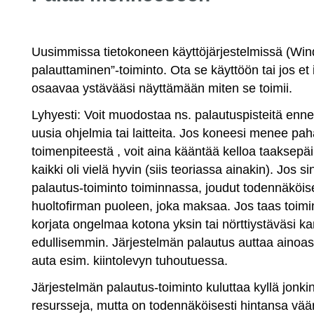
Uusimmissa tietokoneen käyttöjärjestelmissä (Win
palauttaminen”-toiminto. Ota se käyttöön tai jos et 
osaavaa ystävääsi näyttämään miten se toimii.
Lyhyesti: Voit muodostaa ns. palautuspisteitä enn
uusia ohjelmia tai laitteita. Jos koneesi menee pah
toimenpiteestä , voit aina kääntää kelloa taaksepä
kaikki oli vielä hyvin (siis teoriassa ainakin). Jos si
palautus-toiminto toiminnassa, joudut todennäköi
huoltofirman puoleen, joka maksaa. Jos taas toimint
korjata ongelmaa kotona yksin tai nörttiystäväsi k
edullisemmin. Järjestelmän palautus auttaa ainoas
auta esim. kiintolevyn tuhoutuessa.
Järjestelmän palautus-toiminto kuluttaa kyllä jonk
resursseja, mutta on todennäköisesti hintansa vää