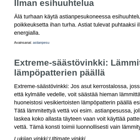
Ilman esihuuhtelua
Älä turhaan käytä astianpesukoneessa esihuuhtel
poikkeuksetta ihan turha. Astiat tulevat puhtaaksi
energialla.
Avainsanat:
astianpesu
Extreme-säästövinkki: Lämmit
lämpöpatterien päällä
Extreme-säästövinkki: Jos asut kerrostalossa, joss
että kylmälle vedelle, voit säästää hieman lämmitt
huoneistosi vesikiertoisten lämpöpatterin päällä e
Tätä lämmitettyä vettä voi esim. astianpesussa, joll
laskea koko allasta täyteen vaan voit käyttää patte
vettä. Tämä konsti toimii luonnollisesti vain lämm
Lukijan vinkki;Ultimate vinkki