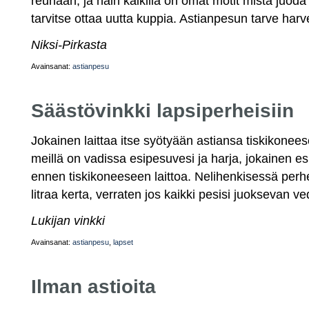
reunaan, ja näin kaikilla on omat motit mistä juoda
tarvitse ottaa uutta kuppia. Astianpesun tarve har
Niksi-Pirkasta
Avainsanat:
astianpesu
Säästövinkki lapsiperheisiin
Jokainen laittaa itse syötyään astiansa tiskikonees
meillä on vadissa esipesuvesi ja harja, jokainen es
ennen tiskikoneeseen laittoa. Nelihenkisessä perh
litraa kerta, verraten jos kaikki pesisi juoksevan ve
Lukijan vinkki
Avainsanat:
astianpesu
,
lapset
Ilman astioita