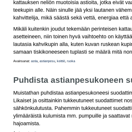
kattauksen neliön muotoisia astioita, jotka eivät vaa
teekupin alle. Näin sinulle jää yksi lautanen vähe
kahvittelija, mikä säästä sekä vettä, energiaa että 
Mikäli kuitenkin joudut tekemään perinteisen katta
asetteineen, niin toinen hyvä vaihtoehto on käytt
lautasia kahvikupin alla, kuten kuvan ruskean kupi
samaan tiskikoneeseen tuplasti se määrä mitä norm
Avainsanat:
astia
,
astianpesu
,
keittiö
,
ruoka
Puhdista astianpesukoneen s
Muistathan puhdistaa astianpesukoneesi suodattime
Likaiset ja osittainkin tukkeutuneet suodattimet n
sähkönkulutusta. Pahemmin tukkeutuneet suodatti
ylimääräistä kulumista mm. pumpuille ja saattavat 
hajoamista.