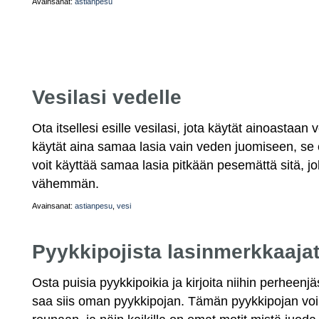
Avainsanat:
astianpesu
Vesilasi vedelle
Ota itsellesi esille vesilasi, jota käytät ainoastaa
käytät aina samaa lasia vain veden juomiseen, se e
voit käyttää samaa lasia pitkään pesemättä sitä, jol
vähemmän.
Avainsanat:
astianpesu
,
vesi
Pyykkipojista lasinmerkkaaja
Osta puisia pyykkipoikia ja kirjoita niihin perheenj
saa siis oman pyykkipojan. Tämän pyykkipojan voi s