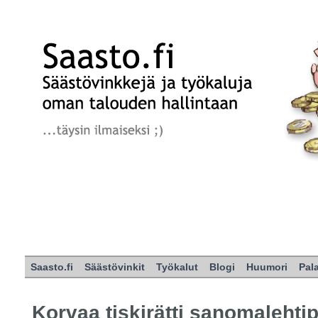
Saasto.fi
Säästövinkit
Työkalut
Blogi
Huumori
Pal
Korvaa tiskirätti sanomalehtip