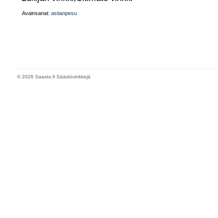
Avainsanat:
astianpesu
© 2026 Saasto.fi Säästövinkkejä