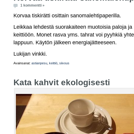
1 kommentti »
Korvaa tiskirätti osittain sanomalehtipaperilla.
Leikkaa lehdestä suorakaiteen muotoisia paloja ja s
keittiöön. Monet rasva yms. tahrat voi pyyhkiä yh
lappuun. Käytön jälkeen energiajätteeseen.
Lukijan vinkki.
Avainsanat:
astianpesu
,
keittiö
,
siivous
Kata kahvit ekologisesti