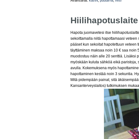
Avainsanat:
kasvit
,
puutarha
,
vesi
Hiilihapotuslaite
Hapota juomavetesi itse hiilihapotuslait
sekoittamalla niitä hapottamaasi veteen
pääset kun sekoitat hapotettuun veteen tii
täyttäminen maksaa noin 10 € saa noin 50 
muodostuu näin alle 20 senttiä. Lisäksi p
myöskään kuluta sähköä eikä paristoja, si
avulla. Kokemuksena myös hapottaminen t
hapottaminen kestää noin 3 sekuntia. Hyv
Mitä pidempään painat, sitä äkäisempää 
Kansanterveyslaitos) tutkimuksen mukaa