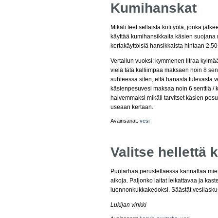
Kumihanskat
Mikäli teet sellaista kotityötä, jonka jälk
käyttää kumihansikkaita käsien suojana 
kertakäyttöisiä hansikkaista hintaan 2,50 
Vertailun vuoksi: kymmenen litraa kylmä
vielä tätä kalliimpaa maksaen noin 8 sen
suhteessa siten, että hanasta tulevasta 
käsienpesuvesi maksaa noin 6 senttiä / 
halvemmaksi mikäli tarvitset käsien pesuu
useaan kertaan.
Avainsanat:
vesi
Valitse hellettä
Puutarhaa perustettaessa kannattaa mietti
aikoja. Paljonko laitat leikattavaa ja kas
luonnonkukkakedoksi. Säästät vesilasku
Lukijan vinkki