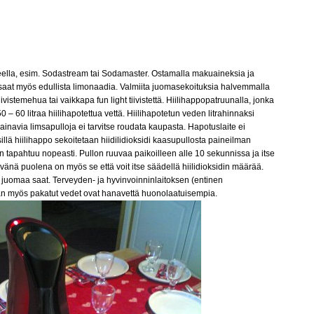
teella, esim. Sodastream tai Sodamaster. Ostamalla makuaineksia ja
 saat myös edullista limonaadia. Valmiita juomasekoituksia halvemmalla
vistemehua tai vaikkapa fun light tiivistettä. Hiilihappopatruunalla, jonka
– 60 litraa hiilihapotettua vettä. Hiilihapotetun veden litrahinnaksi
ainavia limsapulloja ei tarvitse roudata kaupasta. Hapotuslaite ei
llä hiilihappo sekoitetaan hiidilidioksidi kaasupullosta paineilman
apahtuu nopeasti. Pullon ruuvaa paikoilleen alle 10 sekunnissa ja itse
änä puolena on myös se että voit itse säädellä hiilidioksidin määrää.
juomaa saat. Terveyden- ja hyvinvoinninlaitoksen (entinen
n myös pakatut vedet ovat hanavettä huonolaatuisempia.