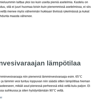
mieluummin laittaa yksi iso kuin useita pieniä asetelmia. Kastelu on
tuu, sitä ei juuri huomaa toisin kuin pienemmissä asetelmissa, ei siis
teluvettä menee myös vähemmän hukkaan tiiviissä rykelmässä ja kukat
haihdunta maasta vähenee.
vesivaraajan lämpötilaa
lämminvesivaraaja niin pienennä lämminvesivaraaja esim. 65°C
he ja lämmin vesi tuntuu loppuvan niin säädä sitten lämpötilaa hieman
asteeseen, mikäli asut pienessä perheessä eikä vettä kulu paljon. Et
ssa suihkussa ja siten hyödyntämään 90°C vettä.
si