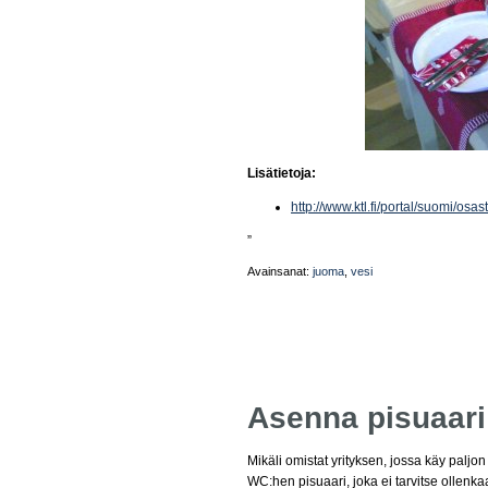
Lisätietoja:
http://www.ktl.fi/portal/suomi/osa
”
Avainsanat:
juoma
,
vesi
Asenna pisuaari
Mikäli omistat yrityksen, jossa käy paljo
WC:hen pisuaari, joka ei tarvitse ollen