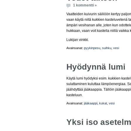
1 kommentti »
Vaatteiden kuivurin säiliöön kertyy paljo
vaan käytä niitä kukkien kasteluvetenä t
ämpäri vesihanan alle, joten kun odottelet,
hukkaan, vaan voit kastella niillä vaikka
Lukijan vinkki.
Avainsanat:
pyykinpesu
,
suihku
,
vesi
Hyödynnä lumi
Käytä lumi hyödyksi esim. kukkien kaste
sulattaminen kuluttaa lämpöenergiaa. Saa
jäähdyttää jääkaappia. Tällöin jääkaap
kasteluun.
Avainsanat:
jääkaappi
,
kukat
,
vesi
Yksi iso asetel