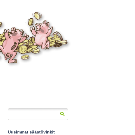
Uusimmat säästövinkit