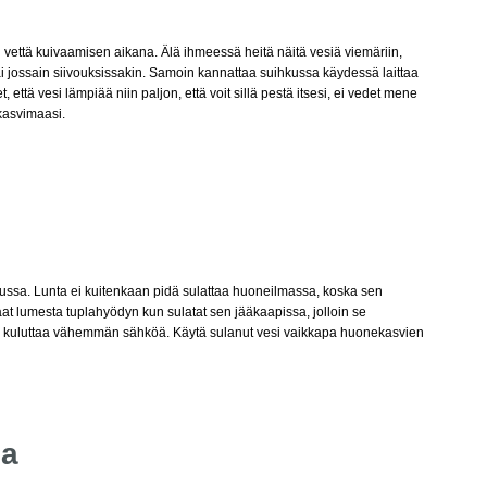
n vettä kuivaamisen aikana. Älä ihmeessä heitä näitä vesiä viemäriin,
ai jossain siivouksissakin. Samoin kannattaa suihkussa käydessä laittaa
 että vesi lämpiää niin paljon, että voit sillä pestä itsesi, ei vedet mene
 kasvimaasi.
lussa. Lunta ei kuitenkaan pidä sulattaa huoneilmassa, koska sen
t lumesta tuplahyödyn kun sulatat sen jääkaapissa, jolloin se
pi kuluttaa vähemmän sähköä. Käytä sulanut vesi vaikkapa huonekasvien
ma