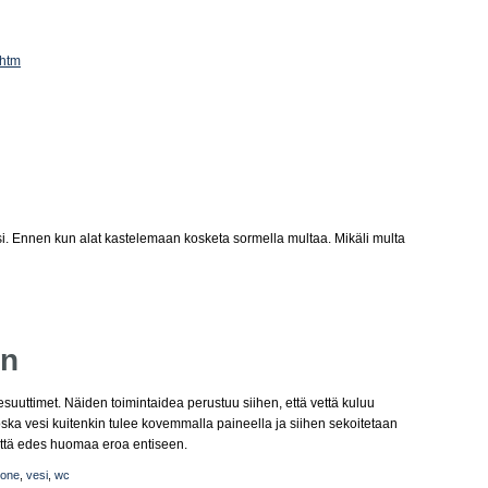
.htm
si. Ennen kun alat kastelemaan kosketa sormella multaa. Mikäli multa
in
suuttimet. Näiden toimintaidea perustuu siihen, että vettä kuluu
a vesi kuitenkin tulee kovemmalla paineella ja siihen sekoitetaan
ttä edes huomaa eroa entiseen.
uone
,
vesi
,
wc