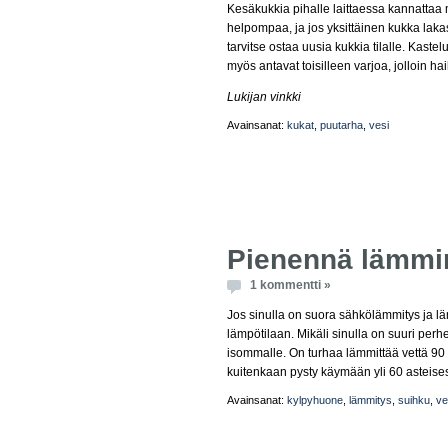
Kesäkukkia pihalle laittaessa kannattaa 
helpompaa, ja jos yksittäinen kukka lakas
tarvitse ostaa uusia kukkia tilalle. Kas
myös antavat toisilleen varjoa, jolloin 
Lukijan vinkki
Avainsanat:
kukat
,
puutarha
,
vesi
Pienennä lämmin
1 kommentti »
Jos sinulla on suora sähkölämmitys ja 
lämpötilaan. Mikäli sinulla on suuri per
isommalle. On turhaa lämmittää vettä 90 
kuitenkaan pysty käymään yli 60 asteise
Avainsanat:
kylpyhuone
,
lämmitys
,
suihku
,
ve