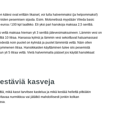
een kätesi ovat erittäin likaiset, voi tulla halvemmaksi (ja helpommaksi!)
niiden pesemisen sijasta. Esim. Motonetissä myydään Vileda basic
euroa / 100 kpl laatikko. Eli yksi pari hanskoja maksaa 2,5 senttiä.
ä vettä maksaa hieman yli 3 senttiä jätevesimaksuineen. Lämmin vesi on
ttiä 10 litraa. Hanassa kylmä ja lämmin vesi sekoittuvat haluamassasi
vedestä noin puolet on kylmää ja puolet lämmintä vettä. Näin ollen
kymmenen litraa. Hansikkaiden käyttäminen tulee siis pesemistä
n yli 5 litraa vettä. Vielä halvemmalla pääset jos käytät hansikkaat
 kestäviä kasveja
ä, mikä kasvi tarvitsee kastelua ja mikä kestää hellettä pitkiäkin
teltavaa nurmikkoa vai jätätkö mahdollisesti jonkin kolkan
ssa.