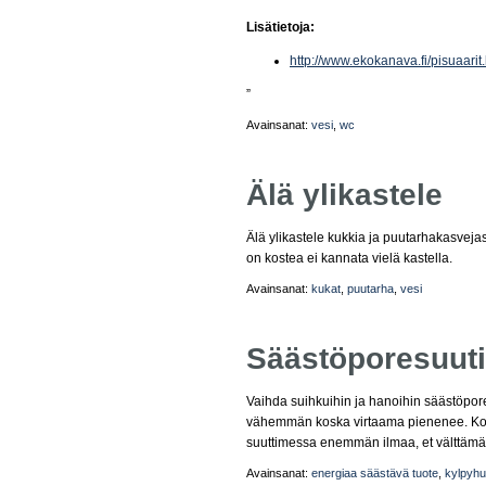
Lisätietoja:
http://www.ekokanava.fi/pisuaarit
”
Avainsanat:
vesi
,
wc
Älä ylikastele
Älä ylikastele kukkia ja puutarhakasveja
on kostea ei kannata vielä kastella.
Avainsanat:
kukat
,
puutarha
,
vesi
Säästöporesuut
Vaihda suihkuihin ja hanoihin säästöpore
vähemmän koska virtaama pienenee. Kosk
suuttimessa enemmän ilmaa, et välttämä
Avainsanat:
energiaa säästävä tuote
,
kylpyh