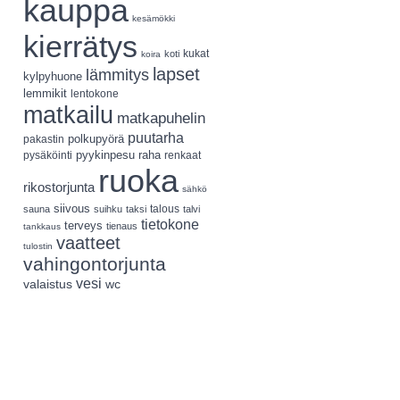
kauppa
kesämökki
kierrätys
koti
kukat
koira
lapset
lämmitys
kylpyhuone
lemmikit
lentokone
matkailu
matkapuhelin
puutarha
polkupyörä
pakastin
pyykinpesu
pysäköinti
raha
renkaat
ruoka
rikostorjunta
sähkö
siivous
talous
sauna
suihku
taksi
talvi
tietokone
terveys
tienaus
tankkaus
vaatteet
tulostin
vahingontorjunta
vesi
valaistus
wc