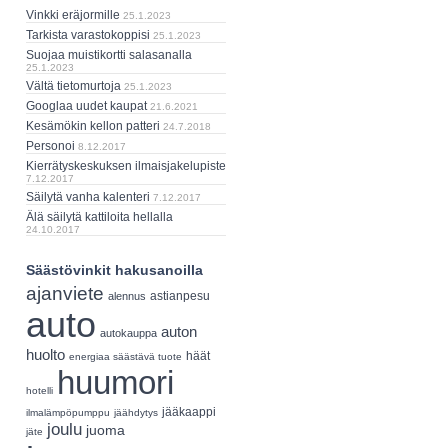
Vinkki eräjormille
25.1.2023
Tarkista varastokoppisi
25.1.2023
Suojaa muistikortti salasanalla
25.1.2023
Vältä tietomurtoja
25.1.2023
Googlaa uudet kaupat
21.6.2021
Kesämökin kellon patteri
24.7.2018
Personoi
8.12.2017
Kierrätyskeskuksen ilmaisjakelupiste
7.12.2017
Säilytä vanha kalenteri
7.12.2017
Älä säilytä kattiloita hellalla
24.10.2017
Säästövinkit hakusanoilla
ajanviete
astianpesu
alennus
auto
auton
autokauppa
huolto
häät
energiaa säästävä tuote
huumori
hotelli
jääkaappi
ilmalämpöpumppu
jäähdytys
joulu
juoma
jäte