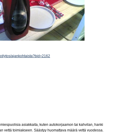
stot/ytos/ajankohtaista?bid=2162
n miespuolisia asiakkaita, kuten autokorjaamon tai kahvilan, hanki
kaan vettä toimiakseen. Säästyy huomattava määrä vettä vuodessa.