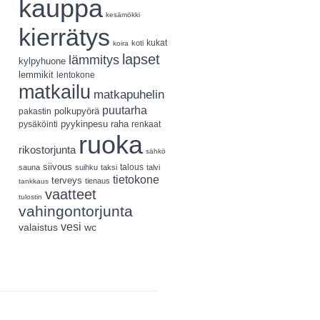
kauppa
kesämökki
kierrätys
koti
kukat
koira
lapset
lämmitys
kylpyhuone
lemmikit
lentokone
matkailu
matkapuhelin
puutarha
polkupyörä
pakastin
pyykinpesu
pysäköinti
raha
renkaat
ruoka
rikostorjunta
sähkö
siivous
talous
sauna
suihku
taksi
talvi
tietokone
terveys
tienaus
tankkaus
vaatteet
tulostin
vahingontorjunta
vesi
valaistus
wc