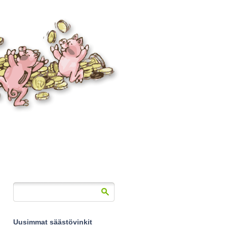
Uusimmat säästövinkit