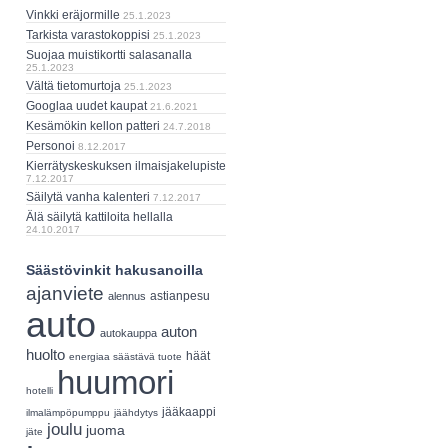
Vinkki eräjormille
25.1.2023
Tarkista varastokoppisi
25.1.2023
Suojaa muistikortti salasanalla
25.1.2023
Vältä tietomurtoja
25.1.2023
Googlaa uudet kaupat
21.6.2021
Kesämökin kellon patteri
24.7.2018
Personoi
8.12.2017
Kierrätyskeskuksen ilmaisjakelupiste
7.12.2017
Säilytä vanha kalenteri
7.12.2017
Älä säilytä kattiloita hellalla
24.10.2017
Säästövinkit hakusanoilla
ajanviete
astianpesu
alennus
auto
auton
autokauppa
huolto
häät
energiaa säästävä tuote
huumori
hotelli
jääkaappi
ilmalämpöpumppu
jäähdytys
joulu
juoma
jäte