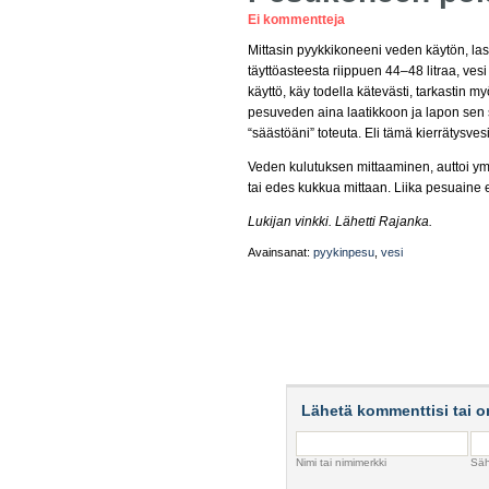
Ei kommentteja
Mittasin pyykkikoneeni veden käytön, las
täyttöasteesta riippuen 44–48 litraa, ve
käyttö, käy todella kätevästi, tarkastin 
pesuveden aina laatikkoon ja lapon sen si
“säästöäni” toteuta. Eli tämä kierrätysv
Veden kulutuksen mittaaminen, auttoi ym
tai edes kukkua mittaan. Liika pesuaine 
Lukijan vinkki. Lähetti Rajanka.
Avainsanat:
pyykinpesu
,
vesi
Lähetä kommenttisi tai o
Nimi tai nimimerkki
Säh