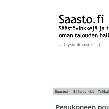
Saasto.fi
Säästövinkit
Työkal
Pesukoneen pois