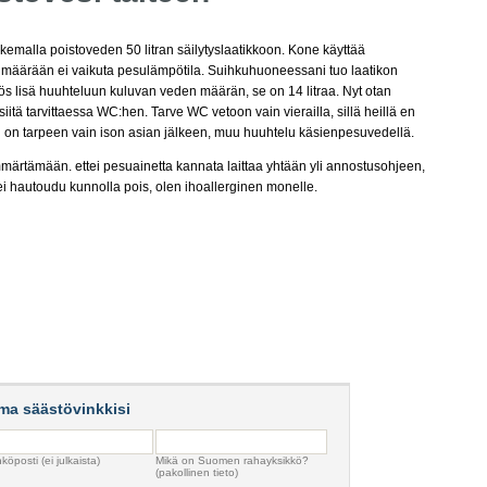
kemalla poistoveden 50 litran säilytyslaatikkoon. Kone käyttää
si määrään ei vaikuta pesulämpötila. Suihkuhuoneessani tuo laatikon
myös lisä huuhteluun kuluvan veden määrän, se on 14 litraa. Nyt otan
itä tarvittaessa WC:hen. Tarve WC vetoon vain vierailla, sillä heillä en
esi on tarpeen vain ison asian jälkeen, muu huuhtelu käsienpesuvedellä.
märtämään. ettei pesuainetta kannata laittaa yhtään yli annostusohjeen,
ei hautoudu kunnolla pois, olen ihoallerginen monelle.
ma säästövinkkisi
köposti (ei julkaista)
Mikä on Suomen rahayksikkö?
(pakollinen tieto)