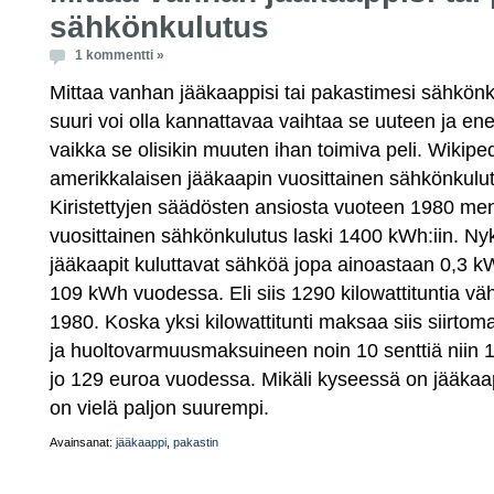
sähkönkulutus
1 kommentti »
Mittaa vanhan jääkaappisi tai pakastimesi sähkönku
suuri voi olla kannattavaa vaihtaa se uuteen ja en
vaikka se olisikin muuten ihan toimiva peli. Wik
amerikkalaisen jääkaapin vuosittainen sähkönkulutu
Kiristettyjen säädösten ansiosta vuoteen 1980 m
vuosittainen sähkönkulutus laski 1400 kWh:iin. Ny
jääkaapit kuluttavat sähköä jopa ainoastaan 0,3 
109 kWh vuodessa. Eli siis 1290 kilowattituntia 
1980. Koska yksi kilowattitunti maksaa siis siirt
ja huoltovarmuusmaksuineen noin 10 senttiä niin
jo 129 euroa vuodessa. Mikäli kyseessä on jääkaap
on vielä paljon suurempi.
Avainsanat:
jääkaappi
,
pakastin