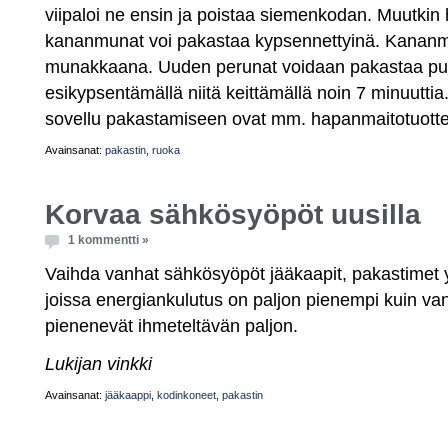
viipaloi ne ensin ja poistaa siemenkodan. Muutkin
kananmunat voi pakastaa kypsennettyinä. Kanan
munakkaana. Uuden perunat voidaan pakastaa puol
esikypsentämällä niitä keittämällä noin 7 minuuttia. 
sovellu pakastamiseen ovat mm. hapanmaitotuotteet v
Avainsanat:
pakastin
,
ruoka
Korvaa sähkösyöpöt uusilla
1 kommentti »
Vaihda vanhat sähkösyöpöt jääkaapit, pakastimet 
joissa energiankulutus on paljon pienempi kuin van
pienenevät ihmeteltävän paljon.
Lukijan vinkki
Avainsanat:
jääkaappi
,
kodinkoneet
,
pakastin