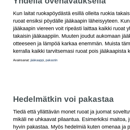
Yhdellä ovenavauksella
Kun laitat ruokapöydästä esillä olleita ruokia takai
ruoat ensiksi pöydälle jääkaapin läheisyyteen. Kun 
jääkaapin viereen voit ripeästi laittaa kaikki ruoat
takaisin jääkaappiin. Muuten joudut aukomaan j
otteeseen ja lämpöä karkaa enemmän. Muista tämä 
kerralla kaikki tarvitsemasi ruoat pois jääkaapista
Avainsanat:
jääkaappi
,
pakastin
Hedelmätkin voi pakastaa
Tiedä että yllättävän monet ruoat ja juomat soveltu
mikäli ne uhkaavat pilaantua. Esimerkiksi maitoa, 
hyvin pakastaa. Myös hedelmiä kuten omenaa ja p