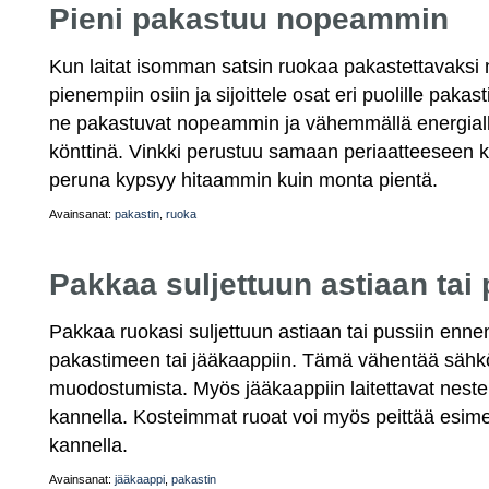
Pieni pakastuu nopeammin
Kun laitat isomman satsin ruokaa pakastettavaksi ni
pienempiin osiin ja sijoittele osat eri puolille paka
ne pakastuvat nopeammin ja vähemmällä energiall
könttinä. Vinkki perustuu samaan periaatteeseen ku
peruna kypsyy hitaammin kuin monta pientä.
Avainsanat:
pakastin
,
ruoka
Pakkaa suljettuun astiaan tai 
Pakkaa ruokasi suljettuun astiaan tai pussiin ennen
pakastimeen tai jääkaappiin. Tämä vähentää sähkö
muodostumista. Myös jääkaappiin laitettavat neste
kannella. Kosteimmat ruoat voi myös peittää esime
kannella.
Avainsanat:
jääkaappi
,
pakastin