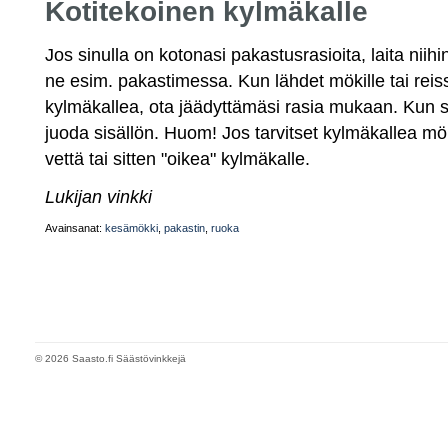
Kotitekoinen kylmäkalle
Jos sinulla on kotonasi pakastusrasioita, laita nii
ne esim. pakastimessa. Kun lähdet mökille tai reiss
kylmäkallea, ota jäädyttämäsi rasia mukaan. Kun s
juoda sisällön. Huom! Jos tarvitset kylmäkallea möki
vettä tai sitten "oikea" kylmäkalle.
Lukijan vinkki
Avainsanat:
kesämökki
,
pakastin
,
ruoka
© 2026 Saasto.fi Säästövinkkejä