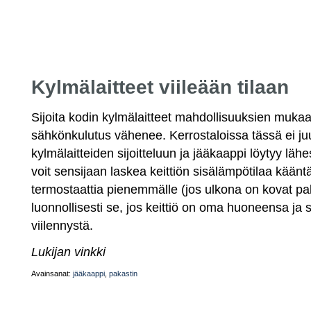
Kylmälaitteet viileään tilaan
Sijoita kodin kylmälaitteet mahdollisuuksien mukaan
sähkönkulutus vähenee. Kerrostaloissa tässä ei ju
kylmälaitteiden sijoitteluun ja jääkaappi löytyy lähes
voit sensijaan laskea keittiön sisälämpötilaa kään
termostaattia pienemmälle (jos ulkona on kovat pa
luonnollisesti se, jos keittiö on oma huoneensa ja 
viilennystä.
Lukijan vinkki
Avainsanat:
jääkaappi
,
pakastin