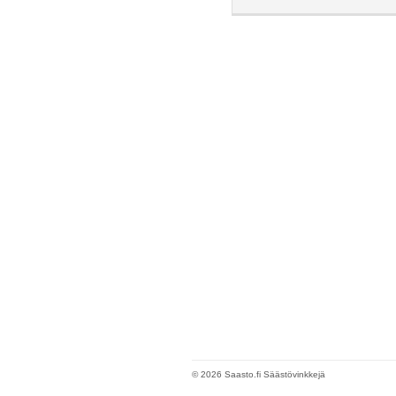
© 2026 Saasto.fi Säästövinkkejä