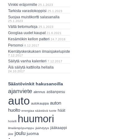
Vinkki eräjormille
25.1.2023
Tarkista varastokoppisi
25.1.2023
Suojaa muistikortti salasanalla
25.1.2023
Vältä tietomurtoja
25.1.2023
Googlaa uudet kaupat
21.6.2021
Kesämökin kellon patteri
24.7.2018
Personoi
8.12.2017
Kierrätyskeskuksen ilmaisjakelupiste
7.12.2017
Säilytä vanha kalenteri
7.12.2017
Älä säilytä kattiloita hellalla
24.10.2017
Säästövinkit hakusanoilla
ajanviete
astianpesu
alennus
auto
auton
autokauppa
huolto
häät
energiaa säästävä tuote
huumori
hotelli
jääkaappi
ilmalämpöpumppu
jäähdytys
joulu
juoma
jäte