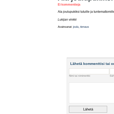
Ei kommentteja
Ala joulupukiksi tutuille ja tuntemattomi
Lukijan vinkki
Avainsanat:
joulu
,
tienaus
Lähetä kommenttisi tai o
Nimi tai nimimerkki
Säh