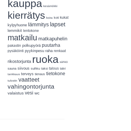
kauppa
kesämökki
kierrätys
koti
kukat
koira
lapset
lämmitys
kylpyhuone
lemmikit
lentokone
matkailu
matkapuhelin
puutarha
polkupyörä
pakastin
pyykinpesu
pysäköinti
raha
renkaat
ruoka
rikostorjunta
sähkö
siivous
talous
sauna
suihku
taksi
talvi
tietokone
terveys
tienaus
tankkaus
vaatteet
tulostin
vahingontorjunta
vesi
valaistus
wc