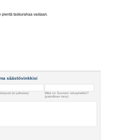
lle pientä taskurahaa vastaan.
ma säästövinkkisi
köposti (ei julkaista)
Mikä on Suomen rahayksikkö?
(pakollinen tieto)