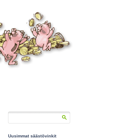
Uusimmat säästövinkit