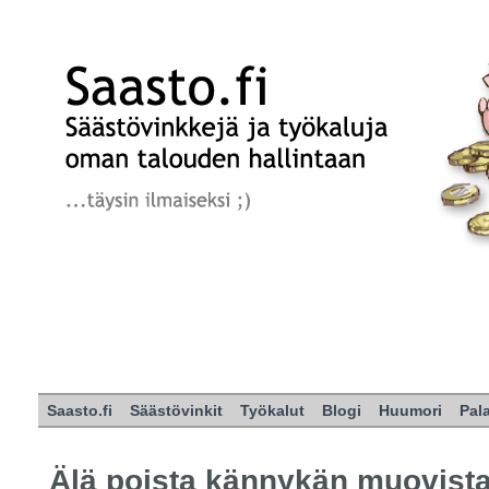
Saasto.fi
Säästövinkit
Työkalut
Blogi
Huumori
Pal
Älä poista kännykän muovist