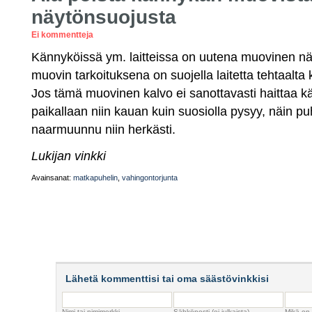
näytönsuojusta
Ei kommentteja
Kännyköissä ym. laitteissa on uutena muovinen n
muovin tarkoituksena on suojella laitetta tehtaalta 
Jos tämä muovinen kalvo ei sanottavasti haittaa kä
paikallaan niin kauan kuin suosiolla pysyy, näin pu
naarmuunnu niin herkästi.
Lukijan vinkki
Avainsanat:
matkapuhelin
,
vahingontorjunta
Lähetä kommenttisi tai oma säästövinkkisi
Nimi tai nimimerkki
Sähköposti (ei julkaista)
Mikä on