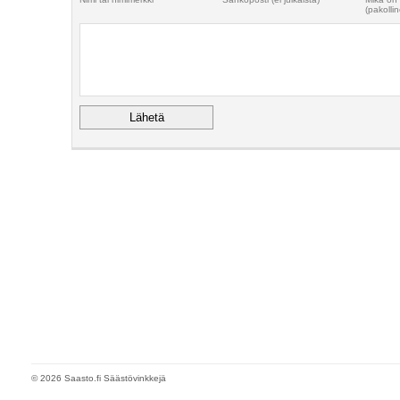
(pakollin
© 2026 Saasto.fi Säästövinkkejä