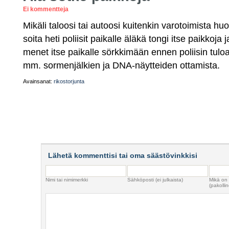
Ei kommentteja
Mikäli taloosi tai autoosi kuitenkin varotoimista h
soita heti poliisit paikalle äläkä tongi itse paikkoja 
menet itse paikalle sörkkimään ennen poliisin tuloa
mm. sormenjälkien ja DNA-näytteiden ottamista.
Avainsanat:
rikostorjunta
Lähetä kommenttisi tai oma säästövinkkisi
Nimi tai nimimerkki
Sähköposti (ei julkaista)
Mikä on
(pakollin