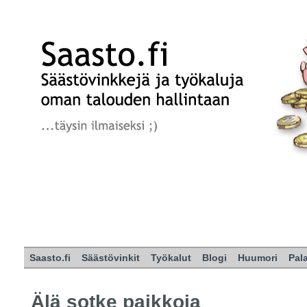
Saasto.fi
Säästövinkit
Työkalut
Blogi
Huumori
Pal
Älä sotke paikkoja