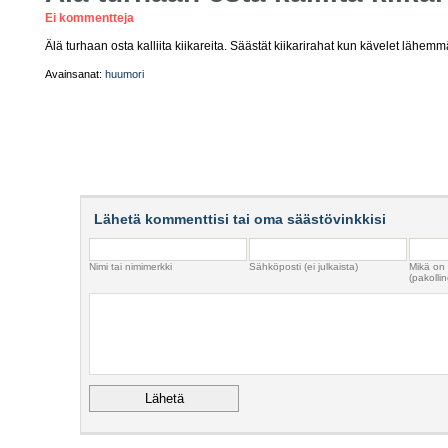
Ei kommentteja
Älä turhaan osta kalliita kiikareita. Säästät kiikarirahat kun kävelet lähemm
Avainsanat:
huumori
Lähetä kommenttisi tai oma säästövinkkisi
Nimi tai nimimerkki
Sähköposti (ei julkaista)
Mikä on
(pakollin