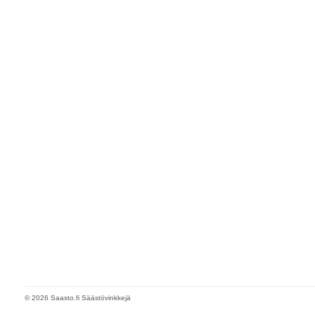
© 2026 Saasto.fi Säästövinkkejä