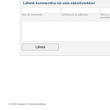
Lähetä kommenttisi tai oma säästövinkkisi
Nimi tai nimimerkki
Sähköposti (ei julkaista)
Mikä on
(pakollin
© 2026 Saasto.fi Säästövinkkejä