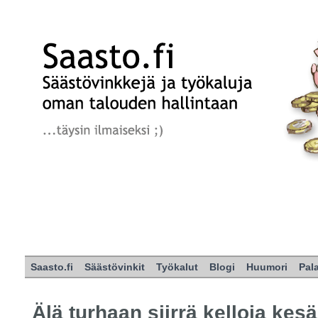
Saasto.fi
Säästövinkit
Työkalut
Blogi
Huumori
Pal
Älä turhaan siirrä kelloja kesä