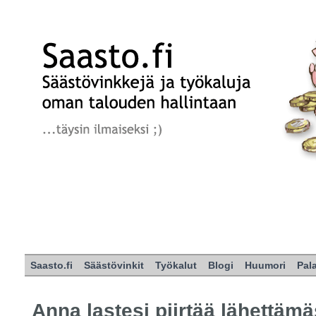
Saasto.fi
Säästövinkit
Työkalut
Blogi
Huumori
Pal
Anna lastesi piirtää lähettämäs