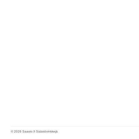
© 2026 Saasto.fi Säästövinkkejä