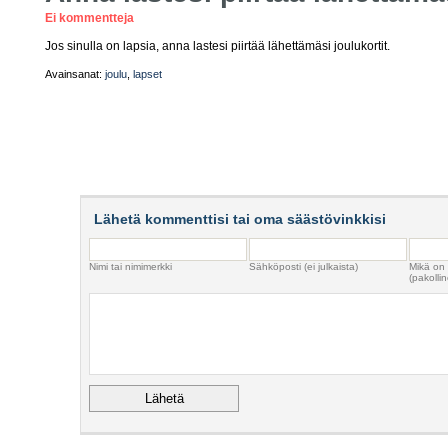
Ei kommentteja
Jos sinulla on lapsia, anna lastesi piirtää lähettämäsi joulukortit.
Avainsanat:
joulu
,
lapset
Lähetä kommenttisi tai oma säästövinkkisi
Nimi tai nimimerkki
Sähköposti (ei julkaista)
Mikä on
(pakollin