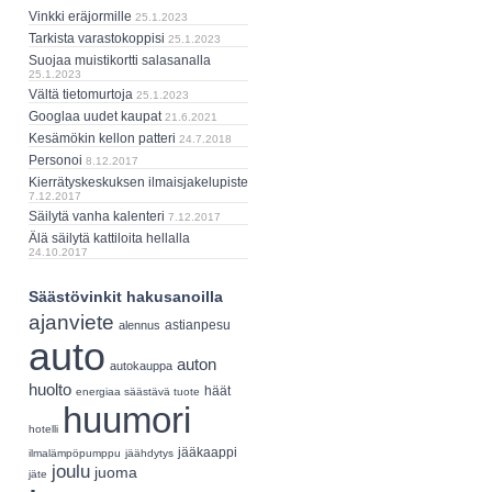
Vinkki eräjormille
25.1.2023
Tarkista varastokoppisi
25.1.2023
Suojaa muistikortti salasanalla
25.1.2023
Vältä tietomurtoja
25.1.2023
Googlaa uudet kaupat
21.6.2021
Kesämökin kellon patteri
24.7.2018
Personoi
8.12.2017
Kierrätyskeskuksen ilmaisjakelupiste
7.12.2017
Säilytä vanha kalenteri
7.12.2017
Älä säilytä kattiloita hellalla
24.10.2017
Säästövinkit hakusanoilla
ajanviete
astianpesu
alennus
auto
auton
autokauppa
huolto
häät
energiaa säästävä tuote
huumori
hotelli
jääkaappi
ilmalämpöpumppu
jäähdytys
joulu
juoma
jäte