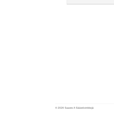
© 2026 Saasto.fi Säästövinkkejä