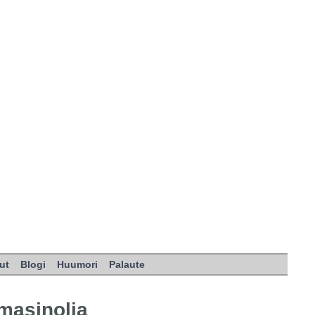
ut
Blogi
Huumori
Palaute
masinolia