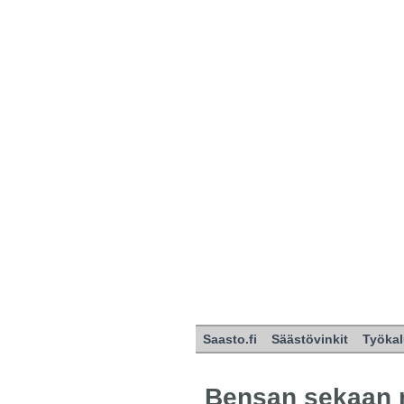
Saasto.fi
Säästövinkit
Työkal
Bensan sekaan 