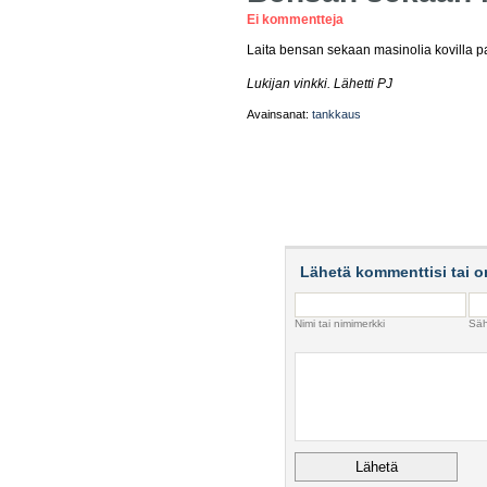
Ei kommentteja
Laita bensan sekaan masinolia kovilla pa
Lukijan vinkki. Lähetti PJ
Avainsanat:
tankkaus
Lähetä kommenttisi tai o
Nimi tai nimimerkki
Säh