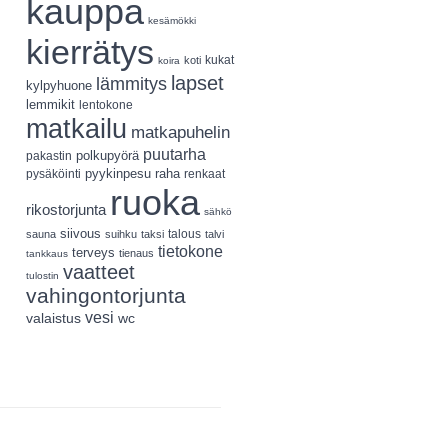
kauppa
kesämökki
kierrätys
koti
kukat
koira
lapset
lämmitys
kylpyhuone
lemmikit
lentokone
matkailu
matkapuhelin
puutarha
polkupyörä
pakastin
pyykinpesu
pysäköinti
raha
renkaat
ruoka
rikostorjunta
sähkö
siivous
talous
sauna
suihku
taksi
talvi
tietokone
terveys
tienaus
tankkaus
vaatteet
tulostin
vahingontorjunta
vesi
valaistus
wc