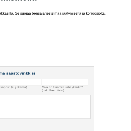
kkasilla. Se suojaa bensajärjestelmää jäätymiseltä ja korroosiolta.
ma säästövinkkisi
köposti (ei julkaista)
Mikä on Suomen rahayksikkö?
(pakollinen tieto)