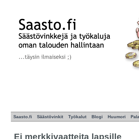
Saasto.fi
Säästövinkit
Työkalut
Blogi
Huumori
Pal
Ei merkkivaatteita lapsille