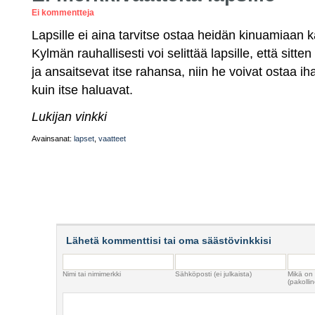
Ei kommentteja
Lapsille ei aina tarvitse ostaa heidän kinuamiaan ka
Kylmän rauhallisesti voi selittää lapsille, että sitt
ja ansaitsevat itse rahansa, niin he voivat ostaa iha
kuin itse haluavat.
Lukijan vinkki
Avainsanat:
lapset
,
vaatteet
Lähetä kommenttisi tai oma säästövinkkisi
Nimi tai nimimerkki
Sähköposti (ei julkaista)
Mikä on
(pakollin