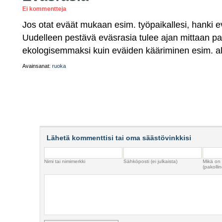
Ei kommentteja
Jos otat eväät mukaan esim. työpaikallesi, hanki e
Uudelleen pestävä eväsrasia tulee ajan mittaan p
ekologisemmaksi kuin eväiden kääriminen esim. alu
Avainsanat:
ruoka
Lähetä kommenttisi tai oma säästövinkkisi
Nimi tai nimimerkki
Sähköposti (ei julkaista)
Mikä on
(pakollin