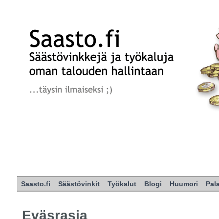
Saasto.fi
Säästövinkit
Työkalut
Blogi
Huumori
Pal
Eväsrasia