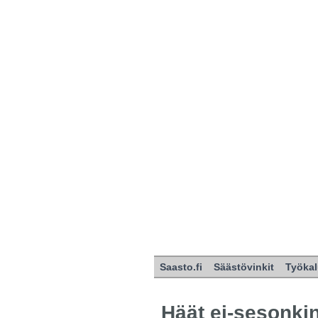
Saasto.fi
Säästövinkit
Työkal
Häät ei-sesonki