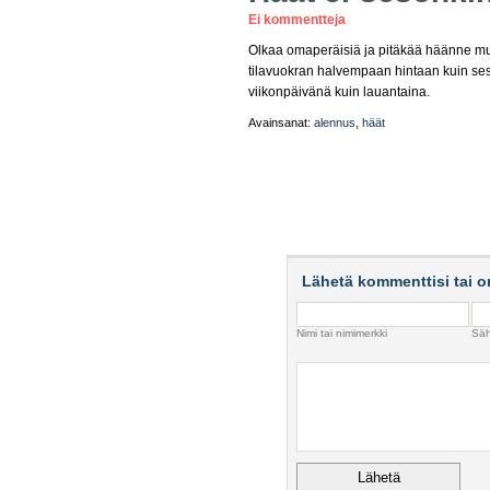
Ei kommentteja
Olkaa omaperäisiä ja pitäkää häänne muu
tilavuokran halvempaan hintaan kuin ses
viikonpäivänä kuin lauantaina.
Avainsanat:
alennus
,
häät
Lähetä kommenttisi tai o
Nimi tai nimimerkki
Säh