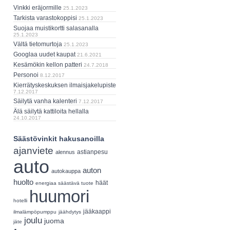
Vinkki eräjormille
25.1.2023
Tarkista varastokoppisi
25.1.2023
Suojaa muistikortti salasanalla
25.1.2023
Vältä tietomurtoja
25.1.2023
Googlaa uudet kaupat
21.6.2021
Kesämökin kellon patteri
24.7.2018
Personoi
8.12.2017
Kierrätyskeskuksen ilmaisjakelupiste
7.12.2017
Säilytä vanha kalenteri
7.12.2017
Älä säilytä kattiloita hellalla
24.10.2017
Säästövinkit hakusanoilla
ajanviete
astianpesu
alennus
auto
auton
autokauppa
huolto
häät
energiaa säästävä tuote
huumori
hotelli
jääkaappi
ilmalämpöpumppu
jäähdytys
joulu
juoma
jäte