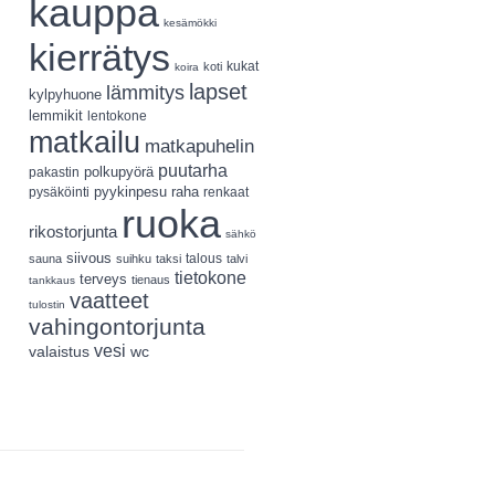
kauppa
kesämökki
kierrätys
koti
kukat
koira
lapset
lämmitys
kylpyhuone
lemmikit
lentokone
matkailu
matkapuhelin
puutarha
polkupyörä
pakastin
pyykinpesu
pysäköinti
raha
renkaat
ruoka
rikostorjunta
sähkö
siivous
talous
sauna
suihku
taksi
talvi
tietokone
terveys
tienaus
tankkaus
vaatteet
tulostin
vahingontorjunta
vesi
valaistus
wc