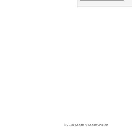
© 2026 Saasto.fi Säästövinkkejä