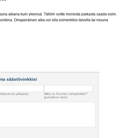
na aikana kuin yleensä. Tällöin voitte monesta paikasta saada esim.
onkina. Omaperäinen aika voi olla esimerkiksi talvella tai muuna
ma säästövinkkisi
köposti (ei julkaista)
Mikä on Suomen rahayksikkö?
(pakollinen tieto)