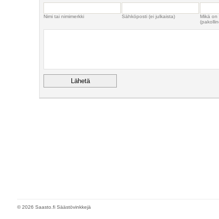
Nimi tai nimimerkki
Sähköposti (ei julkaista)
Mikä on
(pakollin
© 2026 Saasto.fi Säästövinkkejä