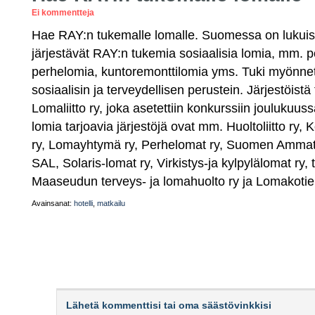
Ei kommentteja
Hae RAY:n tukemalle lomalle. Suomessa on lukuisia
järjestävät RAY:n tukemia sosiaalisia lomia, mm. 
perhelomia, kuntoremonttilomia yms. Tuki myönnetä
sosiaalisin ja terveydellisen perustein. Järjestöistä
Lomaliitto ry, joka asetettiin konkurssiin joulukuus
lomia tarjoavia järjestöjä ovat mm. Huoltoliitto ry, 
ry, Lomayhtymä ry, Perhelomat ry, Suomen Ammattil
SAL, Solaris-lomat ry, Virkistys-ja kylpylälomat ry, t
Maaseudun terveys- ja lomahuolto ry ja Lomakotien l
Avainsanat:
hotelli
,
matkailu
Lähetä kommenttisi tai oma säästövinkkisi