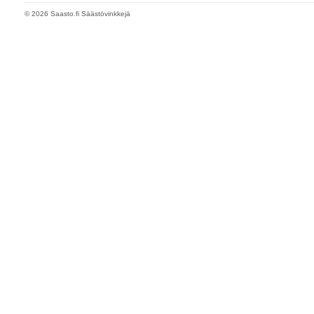
© 2026 Saasto.fi Säästövinkkejä