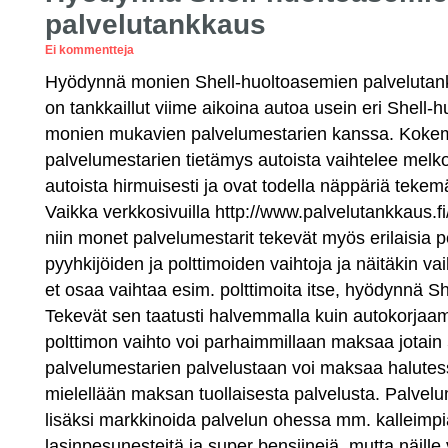
palvelutankkaus
Ei kommentteja
Hyödynnä monien Shell-huoltoasemien palvelutankk
on tankkaillut viime aikoina autoa usein eri Shell-hu
monien mukavien palvelumestarien kanssa. Kok
palvelumestarien tietämys autoista vaihtelee melko
autoista hirmuisesti ja ovat todella näppäriä teke
Vaikka verkkosivuilla http://www.palvelutankkaus.fi/
niin monet palvelumestarit tekevät myös erilaisia p
pyyhkijöiden ja polttimoiden vaihtoja ja näitäkin v
et osaa vaihtaa esim. polttimoita itse, hyödynnä Sh
Tekevät sen taatusti halvemmalla kuin autokorjaa
polttimon vaihto voi parhaimmillaan maksaa jotain 
palvelumestarien palvelustaan voi maksaa halutes
mielellään maksan tuollaisesta palvelusta. Palvelu
lisäksi markkinoida palvelun ohessa mm. kalleimp
lasinpesunesteitä ja super bensiinejä, mutta näille 