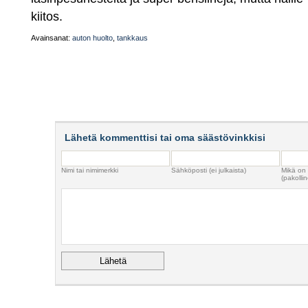
kiitos.
Avainsanat:
auton huolto
,
tankkaus
Lähetä kommenttisi tai oma säästövinkkisi
Nimi tai nimimerkki
Sähköposti (ei julkaista)
Mikä on
(pakollin