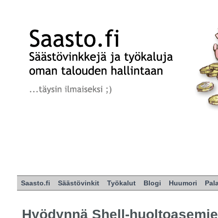
Saasto.fi
Säästövinkit
Työkalut
Blogi
Huumori
Pal
Hyödynnä Shell-huoltoasemi