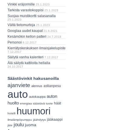
Vinkki eräjormille
25.1.2023
Tarkista varastokoppisi
25.1.2023
Suojaa muistikortti salasanalla
25.1.2023
Vältä tietomurtoja
25.1.2023
Googlaa uudet kaupat
21.6.2021
Kesämökin kellon patteri
24.7.2018
Personoi
8.12.2017
Kierrätyskeskuksen ilmaisjakelupiste
7.12.2017
Säilytä vanha kalenteri
7.12.2017
Älä säilytä kattiloita hellalla
24.10.2017
Säästövinkit hakusanoilla
ajanviete
astianpesu
alennus
auto
auton
autokauppa
huolto
häät
energiaa säästävä tuote
huumori
hotelli
jääkaappi
ilmalämpöpumppu
jäähdytys
joulu
juoma
jäte