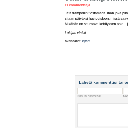
Ei kommentteja
Jätä trampoliinit ostamatta. Ihan joka pi
sijaan päiväksi huvipuistoon, missä sa
Mikähän on seuraava kehityksen aste – jo
Lukijan vinkki
Avainsanat:
lapset
Lähetä kommenttisi tai o
Nimi tai nimimerkki
Säh