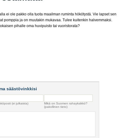
halla ei ole pakko olla tuota maailman ruminta hökötystä. Vie lapset sen
avat pomppia ja on muutakin mukavaa. Tulee kuitenkin halvemmaksi.
kaisen pihalle oma huvipuisto tai vuoristorata?
ma säästövinkkisi
köposti (ei julkaista)
Mikä on Suomen rahayksikkö?
(pakollinen tieto)