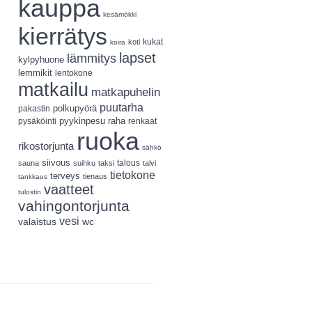
kauppa
kesämökki
kierrätys
koti
kukat
koira
lapset
lämmitys
kylpyhuone
lemmikit
lentokone
matkailu
matkapuhelin
puutarha
polkupyörä
pakastin
pyykinpesu
pysäköinti
raha
renkaat
ruoka
rikostorjunta
sähkö
siivous
talous
sauna
suihku
taksi
talvi
tietokone
terveys
tienaus
tankkaus
vaatteet
tulostin
vahingontorjunta
vesi
valaistus
wc