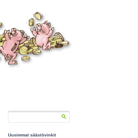
Uusimmat säästövinkit