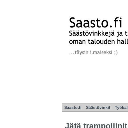
Saasto.fi
Säästövinkit
Työkal
Jätä trampoliini