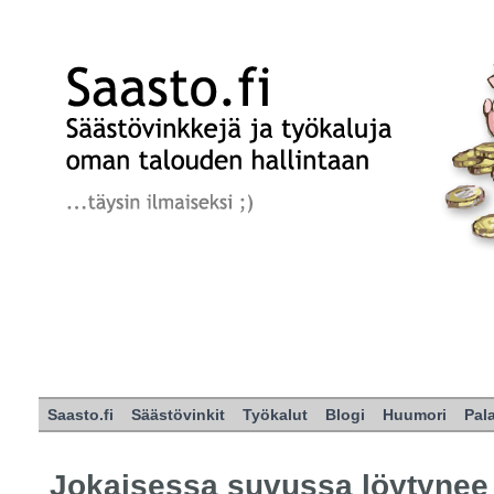
Saasto.fi
Säästövinkit
Työkalut
Blogi
Huumori
Pal
Jokaisessa suvussa löytynee