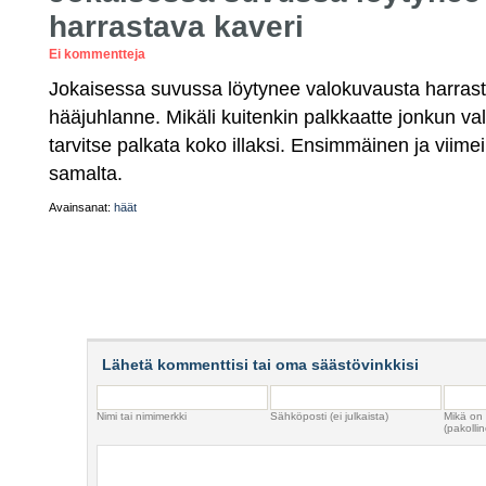
harrastava kaveri
Ei kommentteja
Jokaisessa suvussa löytynee valokuvausta harrasta
hääjuhlanne. Mikäli kuitenkin palkkaatte jonkun va
tarvitse palkata koko illaksi. Ensimmäinen ja viime
samalta.
Avainsanat:
häät
Lähetä kommenttisi tai oma säästövinkkisi
Nimi tai nimimerkki
Sähköposti (ei julkaista)
Mikä on
(pakollin