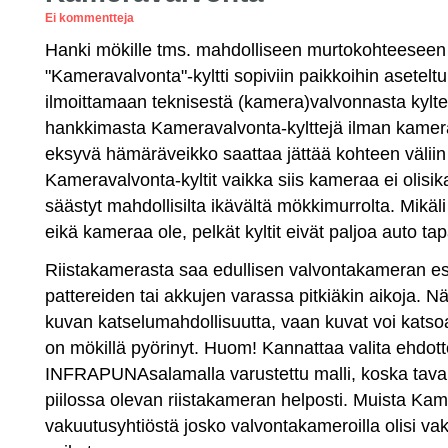
Ei kommentteja
Hanki mökille tms. mahdolliseen murtokohteesee
"Kameravalvonta"-kyltti sopiviin paikkoihin asetelt
ilmoittamaan teknisestä (kamera)valvonnasta kyltein
hankkimasta Kameravalvonta-kylttejä ilman kamera
eksyvä hämäräveikko saattaa jättää kohteen välii
Kameravalvonta-kyltit vaikka siis kameraa ei olisik
säästyt mahdollisilta ikävältä mökkimurrolta. Mikäl
eikä kameraa ole, pelkät kyltit eivät paljoa auto ta
Riistakamerasta saa edullisen valvontakameran esi
pattereiden tai akkujen varassa pitkiäkin aikoja. Nä
kuvan katselumahdollisuutta, vaan kuvat voi katsoa
on mökillä pyörinyt. Huom! Kannattaa valita ehdot
INFRAPUNAsalamalla varustettu malli, koska taval
piilossa olevan riistakameran helposti. Muista Kam
vakuutusyhtiöstä josko valvontakameroilla olisi v