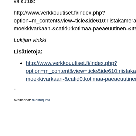
vaikutus:
http://www.verkkouutiset.fi/index.php?
option=m_content&view=ticle&ide610:riistakameral
moekkivarkaan-&catid0:kotimaa-paeaeuutinen-&I
Lukijan vinkki
Lisätietoja:
http://www.verkkouutiset.fi/index.php?
option=m_content&view=ticle&ide610:riistaka
moekkivarkaan-&catid0:kotimaa-paeaeuutine
”
Avainsanat:
rikostorjunta