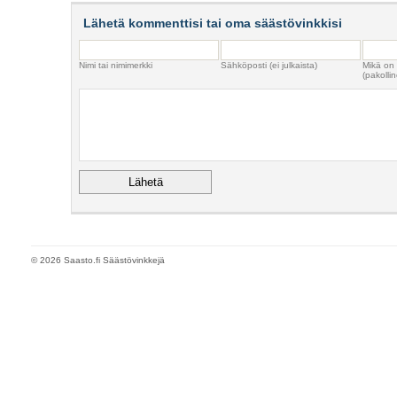
Lähetä kommenttisi tai oma säästövinkkisi
Nimi tai nimimerkki
Sähköposti (ei julkaista)
Mikä on
(pakollin
© 2026 Saasto.fi Säästövinkkejä