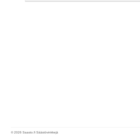
© 2026 Saasto.fi Säästövinkkejä