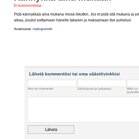
Ei kommentteja
Pidä kännykkää aina mukana missä liikutkin. Jos et pidä sitä mukana ja joku
aikaa, joudut soittamaan hänelle takaisin ja maksamaan itse puhelusi.
Avainsanat:
matkapuhelin
Lähetä kommenttisi tai oma säästövinkkisi
Nimi tai nimimerkki
Sähköposti (ei julkaista)
Mikä on
(pakollin