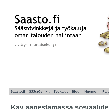
Saasto.fi
Säästövinkit
Työkalut
Blogi
Huumori
Pal
Käy äänestämässä sosiaalidem