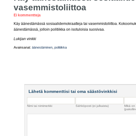
vasemmistoliittoa
Ei kommentteja
Käy äänestämässä sosiaalidemokraatteja tai vasemmistoliittoa. Kokoomuks
äänestämässä, jolloin politiikka on isotuloisia suosivaa.
Lukijan vinkki
Avainsanat:
äänestäminen
,
politiikka
Lähetä kommenttisi tai oma säästövinkkisi
Nimi tai nimimerkki
Sähköposti (ei julkaista)
Mikä on
(pakollin