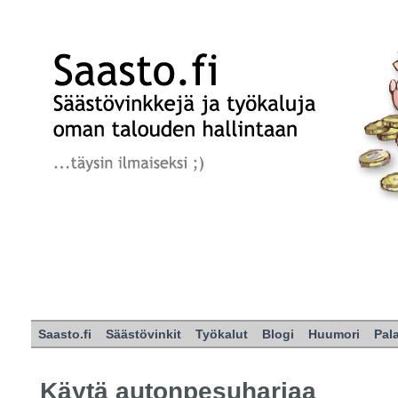
Saasto.fi
Säästövinkit
Työkalut
Blogi
Huumori
Pal
Käytä autonpesuharjaa