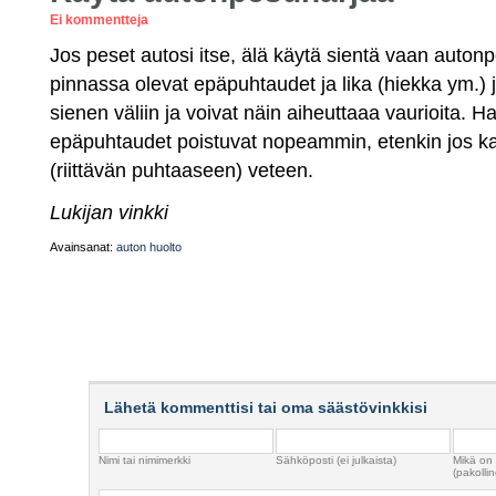
Ei kommentteja
Jos peset autosi itse, älä käytä sientä vaan aut
pinnassa olevat epäpuhtaudet ja lika (hiekka ym.)
sienen väliin ja voivat näin aiheuttaaa vaurioita. H
epäpuhtaudet poistuvat nopeammin, etenkin jos kas
(riittävän puhtaaseen) veteen.
Lukijan vinkki
Avainsanat:
auton huolto
Lähetä kommenttisi tai oma säästövinkkisi
Nimi tai nimimerkki
Sähköposti (ei julkaista)
Mikä on
(pakollin