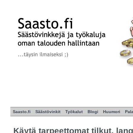
Saasto.fi
Säästövinkit
Työkalut
Blogi
Huumori
Pal
Käytä tarpeettomat tilkut, lan