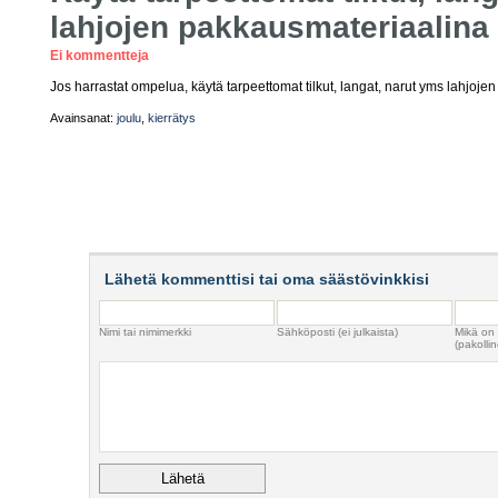
lahjojen pakkausmateriaalina
Ei kommentteja
Jos harrastat ompelua, käytä tarpeettomat tilkut, langat, narut yms lahjoje
Avainsanat:
joulu
,
kierrätys
Lähetä kommenttisi tai oma säästövinkkisi
Nimi tai nimimerkki
Sähköposti (ei julkaista)
Mikä on
(pakollin