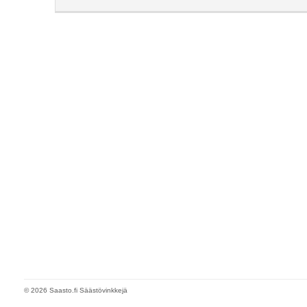
© 2026 Saasto.fi Säästövinkkejä