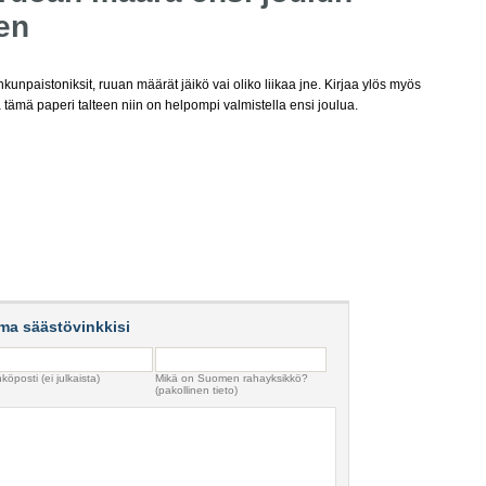
en
inkunpaistoniksit, ruuan määrät jäikö vai oliko liikaa jne. Kirjaa ylös myös
ta tämä paperi talteen niin on helpompi valmistella ensi joulua.
ma säästövinkkisi
köposti (ei julkaista)
Mikä on Suomen rahayksikkö?
(pakollinen tieto)