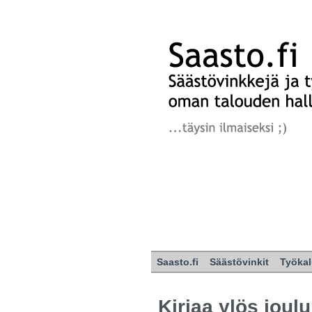
Saasto.fi
Säästövinkit
Työkal
Kirjaa ylös joul