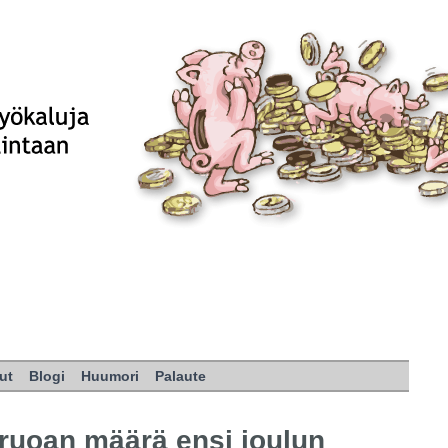
ut
Blogi
Huumori
Palaute
uruoan määrä ensi joulun