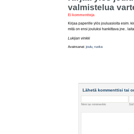
valmistelua vart
Ei kommentteja
Kirjaa paperille ylös jouluasioita esim. k
mitä on ensi jouluksi hankittava jne.. lai
Lukijan vinkki
Avainsanat:
joulu
,
ruoka
Lähetä kommenttisi tai o
Nimi tai nimimerkki
Säh