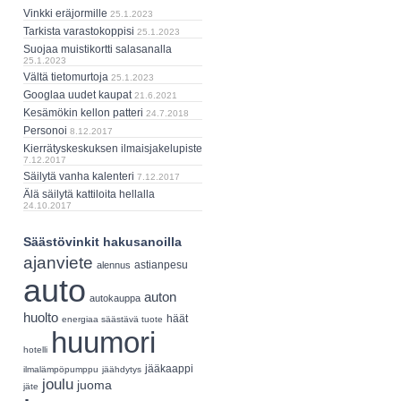
Vinkki eräjormille
25.1.2023
Tarkista varastokoppisi
25.1.2023
Suojaa muistikortti salasanalla
25.1.2023
Vältä tietomurtoja
25.1.2023
Googlaa uudet kaupat
21.6.2021
Kesämökin kellon patteri
24.7.2018
Personoi
8.12.2017
Kierrätyskeskuksen ilmaisjakelupiste
7.12.2017
Säilytä vanha kalenteri
7.12.2017
Älä säilytä kattiloita hellalla
24.10.2017
Säästövinkit hakusanoilla
ajanviete
astianpesu
alennus
auto
auton
autokauppa
huolto
häät
energiaa säästävä tuote
huumori
hotelli
jääkaappi
ilmalämpöpumppu
jäähdytys
joulu
juoma
jäte