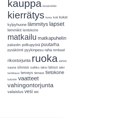
kauppa
kesämökki
kierrätys
koti
kukat
koira
lapset
lämmitys
kylpyhuone
lemmikit
lentokone
matkailu
matkapuhelin
puutarha
polkupyörä
pakastin
pyykinpesu
pysäköinti
raha
renkaat
ruoka
rikostorjunta
sähkö
siivous
talous
sauna
suihku
taksi
talvi
tietokone
terveys
tienaus
tankkaus
vaatteet
tulostin
vahingontorjunta
vesi
valaistus
wc