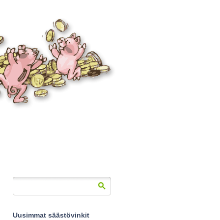
Uusimmat säästövinkit