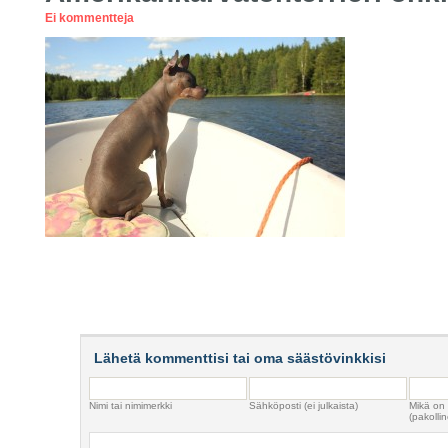
Ei kommentteja
Lähetä kommenttisi tai oma säästövinkkisi
Nimi tai nimimerkki
Sähköposti (ei julkaista)
Mikä on
(pakollin