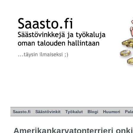
Saasto.fi
Säästövinkit
Työkalut
Blogi
Huumori
Pal
Amerikankarvatonterrieri onki