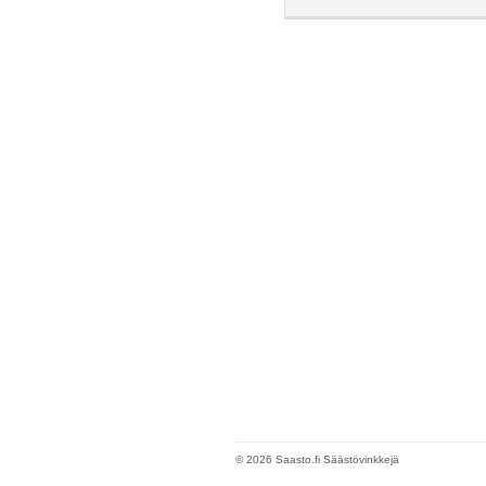
© 2026 Saasto.fi Säästövinkkejä