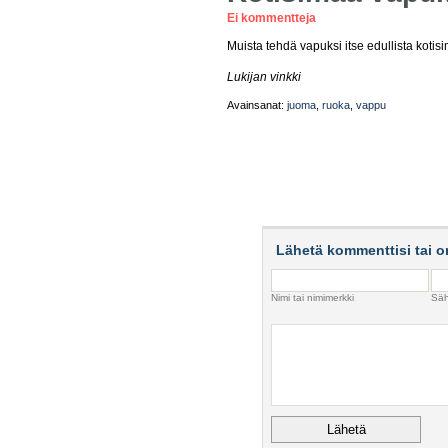
Ei kommentteja
Muista tehdä vapuksi itse edullista kotis
Lukijan vinkki
Avainsanat:
juoma
,
ruoka
,
vappu
Lähetä kommenttisi tai o
Nimi tai nimimerkki
Säh