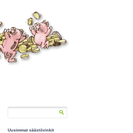
Uusimmat säästövinkit