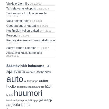
Vinkki eräjormille
25.1.2023
Tarkista varastokoppisi
25.1.2023
Suojaa muistikortti salasanalla
25.1.2023
Vältä tietomurtoja
25.1.2023
Googlaa uudet kaupat
21.6.2021
Kesämökin kellon patteri
24.7.2018
Personoi
8.12.2017
Kierrätyskeskuksen ilmaisjakelupiste
7.12.2017
Säilytä vanha kalenteri
7.12.2017
Älä säilytä kattiloita hellalla
24.10.2017
Säästövinkit hakusanoilla
ajanviete
astianpesu
alennus
auto
auton
autokauppa
huolto
häät
energiaa säästävä tuote
huumori
hotelli
jääkaappi
ilmalämpöpumppu
jäähdytys
joulu
juoma
jäte