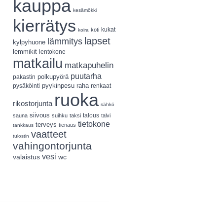
kauppa
kesämökki
kierrätys
koti
kukat
koira
lapset
lämmitys
kylpyhuone
lemmikit
lentokone
matkailu
matkapuhelin
puutarha
polkupyörä
pakastin
pyykinpesu
pysäköinti
raha
renkaat
ruoka
rikostorjunta
sähkö
siivous
talous
sauna
suihku
taksi
talvi
tietokone
terveys
tienaus
tankkaus
vaatteet
tulostin
vahingontorjunta
vesi
valaistus
wc