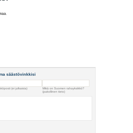
imaa.
ma säästövinkkisi
köposti (ei julkaista)
Mikä on Suomen rahayksikkö?
(pakollinen tieto)