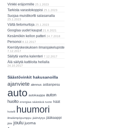
Vinkki eräjormille
25.1.2023
Tarkista varastokoppisi
25.1.2023
Suojaa muistikortti salasanalla
25.1.2023
Vältä tietomurtoja
25.1.2023
Googlaa uudet kaupat
21.6.2021
Kesämökin kellon patteri
24.7.2018
Personoi
8.12.2017
Kierrätyskeskuksen ilmaisjakelupiste
7.12.2017
Säilytä vanha kalenteri
7.12.2017
Älä säilytä kattiloita hellalla
24.10.2017
Säästövinkit hakusanoilla
ajanviete
astianpesu
alennus
auto
auton
autokauppa
huolto
häät
energiaa säästävä tuote
huumori
hotelli
jääkaappi
ilmalämpöpumppu
jäähdytys
joulu
juoma
jäte