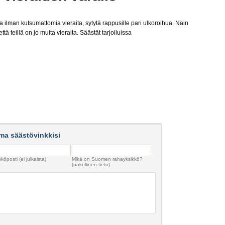
sta ilman kutsumattomia vieraita, sytytä rappusille pari ulkoroihua. Näin
ttä teillä on jo muita vieraita. Säästät tarjoiluissa
ma säästövinkkisi
köposti (ei julkaista)
Mikä on Suomen rahayksikkö?
(pakollinen tieto)