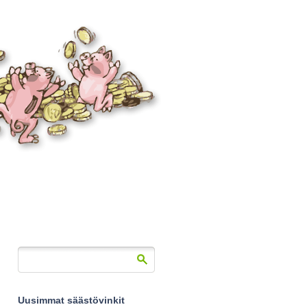
Uusimmat säästövinkit