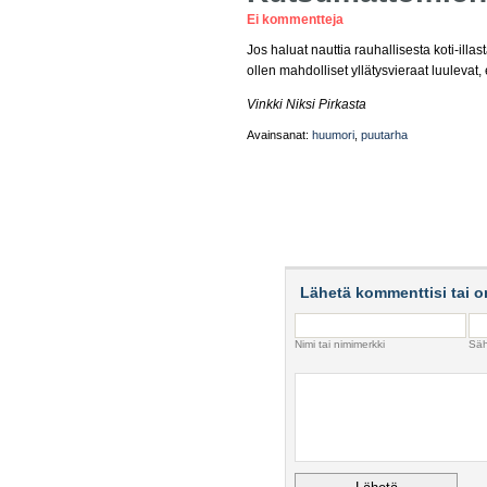
Ei kommentteja
Jos haluat nauttia rauhallisesta koti-illa
ollen mahdolliset yllätysvieraat luulevat, e
Vinkki Niksi Pirkasta
Avainsanat:
huumori
,
puutarha
Lähetä kommenttisi tai o
Nimi tai nimimerkki
Säh