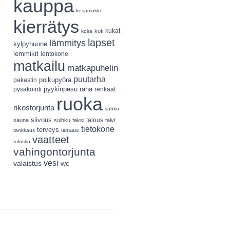
kauppa
kesämökki
kierrätys
koti
kukat
koira
lapset
lämmitys
kylpyhuone
lemmikit
lentokone
matkailu
matkapuhelin
puutarha
polkupyörä
pakastin
pyykinpesu
pysäköinti
raha
renkaat
ruoka
rikostorjunta
sähkö
siivous
talous
sauna
suihku
taksi
talvi
tietokone
terveys
tienaus
tankkaus
vaatteet
tulostin
vahingontorjunta
vesi
valaistus
wc