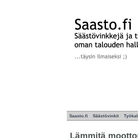
Saasto.fi
Säästövinkit
Työkal
Lämmitä mootto