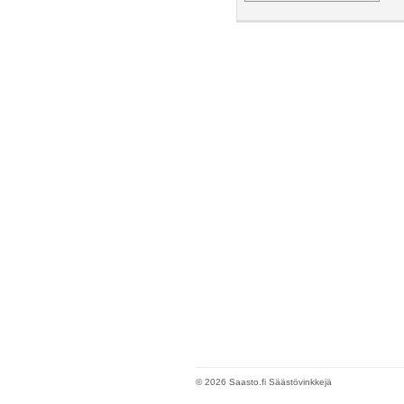
© 2026 Saasto.fi Säästövinkkejä