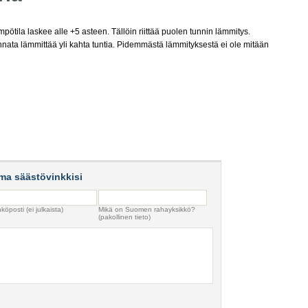
pötila laskee alle +5 asteen. Tällöin riittää puolen tunnin lämmitys.
nnata lämmittää yli kahta tuntia. Pidemmästä lämmityksestä ei ole mitään
ma säästövinkkisi
köposti (ei julkaista)
Mikä on Suomen rahayksikkö?
(pakollinen tieto)