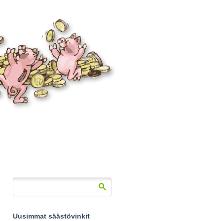
Uusimmat säästövinkit