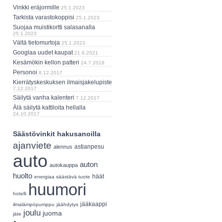
Vinkki eräjormille
25.1.2023
Tarkista varastokoppisi
25.1.2023
Suojaa muistikortti salasanalla
25.1.2023
Vältä tietomurtoja
25.1.2023
Googlaa uudet kaupat
21.6.2021
Kesämökin kellon patteri
24.7.2018
Personoi
8.12.2017
Kierrätyskeskuksen ilmaisjakelupiste
7.12.2017
Säilytä vanha kalenteri
7.12.2017
Älä säilytä kattiloita hellalla
24.10.2017
Säästövinkit hakusanoilla
ajanviete
astianpesu
alennus
auto
auton
autokauppa
huolto
häät
energiaa säästävä tuote
huumori
hotelli
jääkaappi
ilmalämpöpumppu
jäähdytys
joulu
juoma
jäte