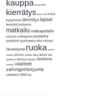
kauppa
kesämökki
kierrätys
koti
kukat
koira
lapset
lämmitys
kylpyhuone
lemmikit
lentokone
matkailu
matkapuhelin
puutarha
polkupyörä
pakastin
pyykinpesu
pysäköinti
raha
renkaat
ruoka
rikostorjunta
sähkö
siivous
talous
sauna
suihku
taksi
talvi
tietokone
terveys
tienaus
tankkaus
vaatteet
tulostin
vahingontorjunta
vesi
valaistus
wc