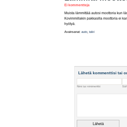
Ei kommentteja
Muista lämmittää autosi moottoria kun läm
Kovimmillakin pakkasilla moottoria ei ka
hyötyä.
Avainsanat:
auto
,
talvi
Lähetä kommenttisi tai o
Nimi tai nimimerkki
Säh