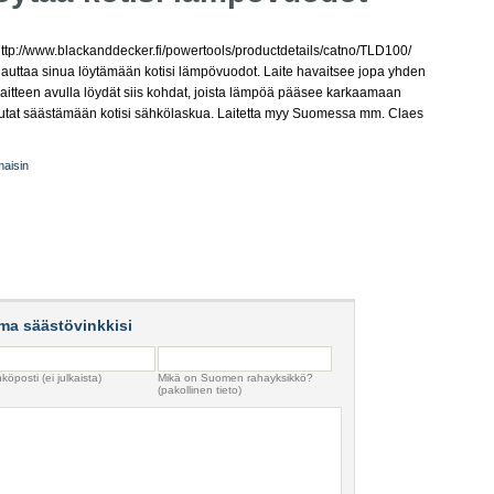
tp://www.blackanddecker.fi/powertools/productdetails/catno/TLD100/
auttaa sinua löytämään kotisi lämpövuodot. Laite havaitsee jopa yhden
aitteen avulla löydät siis kohdat, joista lämpöä pääsee karkaamaan
a autat säästämään kotisi sähkölaskua. Laitetta myy Suomessa mm. Claes
maisin
ma säästövinkkisi
köposti (ei julkaista)
Mikä on Suomen rahayksikkö?
(pakollinen tieto)