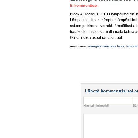
Ei kommentteja
Black & Decker TLD100 lämpöilmaisin. ht
Lämpöilmaisimen infrapunalämpömittari 
asteen poikkemat verrokkilämpötilasta. L
harakoille. Lisäeristämällä näitä kohti
Ohlson sekä useat rautakaupat.
Avainsanat:
energiaa säästävä tuote
,
lämpöil
Lähetä kommenttisi tai o
Nimi tai nimimerkki
Säh