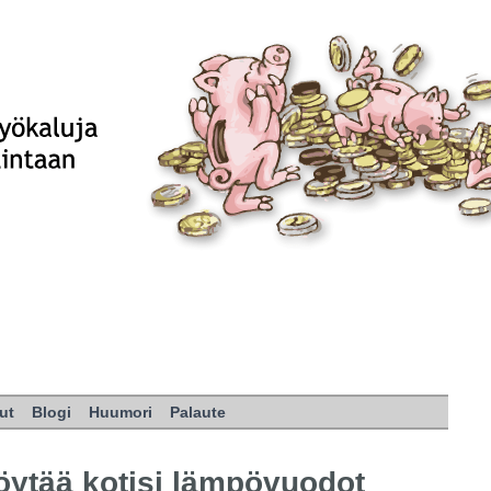
ut
Blogi
Huumori
Palaute
öytää kotisi lämpövuodot