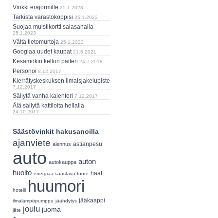
Vinkki eräjormille
25.1.2023
Tarkista varastokoppisi
25.1.2023
Suojaa muistikortti salasanalla
25.1.2023
Vältä tietomurtoja
25.1.2023
Googlaa uudet kaupat
21.6.2021
Kesämökin kellon patteri
24.7.2018
Personoi
8.12.2017
Kierrätyskeskuksen ilmaisjakelupiste
7.12.2017
Säilytä vanha kalenteri
7.12.2017
Älä säilytä kattiloita hellalla
24.10.2017
Säästövinkit hakusanoilla
ajanviete
astianpesu
alennus
auto
auton
autokauppa
huolto
häät
energiaa säästävä tuote
huumori
hotelli
jääkaappi
ilmalämpöpumppu
jäähdytys
joulu
juoma
jäte