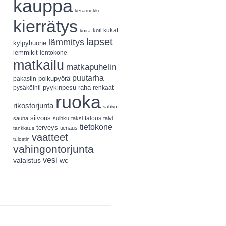
kauppa
kesämökki
kierrätys
koti
kukat
koira
lapset
lämmitys
kylpyhuone
lemmikit
lentokone
matkailu
matkapuhelin
puutarha
polkupyörä
pakastin
pyykinpesu
pysäköinti
raha
renkaat
ruoka
rikostorjunta
sähkö
siivous
talous
sauna
suihku
taksi
talvi
tietokone
terveys
tienaus
tankkaus
vaatteet
tulostin
vahingontorjunta
vesi
valaistus
wc