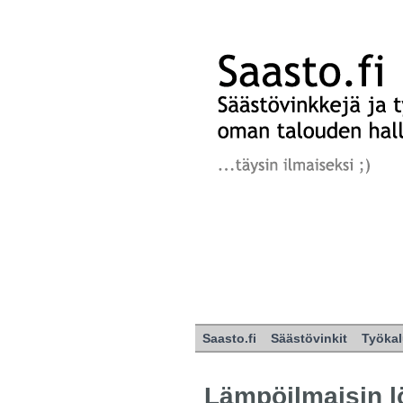
Saasto.fi
Säästövinkit
Työkal
Lämpöilmaisin l