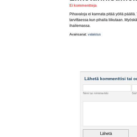
Ei kommentteja
Pihavaloja ei kannata pitää yöllä päällä. 
tarvittaessa kun pihalla liikutaan. Myöskä
ihailemassa.
Avainsanat:
valaistus
Lähetä kommenttisi tai o
Nimi tai nimimerkki
Säh