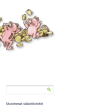
Uusimmat säästövinkit