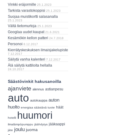
Vinkki eräjormille
25.1.2023
Tarkista varastokoppisi
25.1.2023
Suojaa muistikortti salasanalla
25.1.2023
Vältä tietomurtoja
25.1.2023
Googlaa uudet kaupat
21.6.2021
Kesämökin kellon patteri
24.7.2018
Personoi
8.12.2017
Kierrätyskeskuksen ilmaisjakelupiste
7.12.2017
Säilytä vanha kalenteri
7.12.2017
Älä säilytä kattiloita hellalla
24.10.2017
Säästövinkit hakusanoilla
ajanviete
astianpesu
alennus
auto
auton
autokauppa
huolto
häät
energiaa säästävä tuote
huumori
hotelli
jääkaappi
ilmalämpöpumppu
jäähdytys
joulu
juoma
jäte