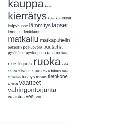
kauppa
kesä
kierrätys
koti
kukat
koira
lapset
lämmitys
kylpyhuone
lemmikit
lentokone
matkailu
matkapuhelin
puutarha
polkupyörä
pakastin
pyykinpesu
pysäköinti
raha
renkaat
ruoka
rikostorjunta
sähkö
siivous
talous
sauna
suihku
taksi
talvi
tietokone
terveys
tienaus
tankkaus
vaatteet
tulostin
vahingontorjunta
vesi
valaistus
wc