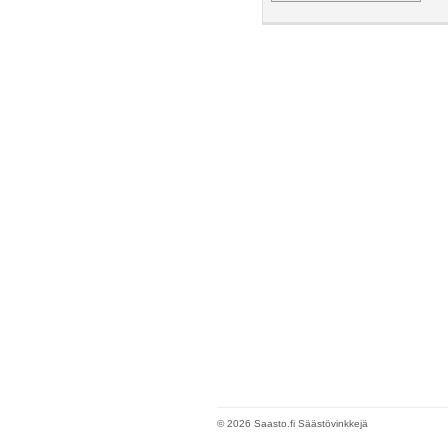
© 2026 Saasto.fi Säästövinkkejä