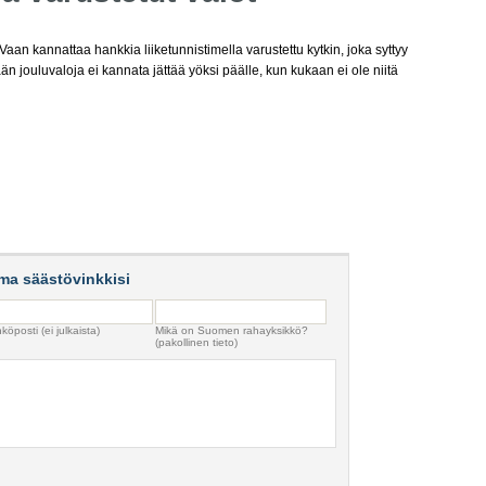
Vaan kannattaa hankkia liiketunnistimella varustettu kytkin, joka syttyy
än jouluvaloja ei kannata jättää yöksi päälle, kun kukaan ei ole niitä
ma säästövinkkisi
köposti (ei julkaista)
Mikä on Suomen rahayksikkö?
(pakollinen tieto)