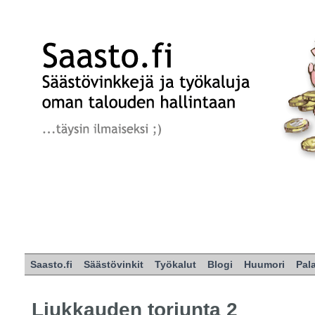
Saasto.fi
Säästövinkit
Työkalut
Blogi
Huumori
Pal
Liukkauden torjunta 2