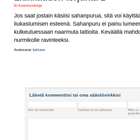
Ei kommentteja
Jos saat jostain käsiisi sahanpurua, sitä voi käytt
liukastumisen esteenä. Sahanpuru ei painu lumeen 
kulkeutuessaan naarmuta lattioita. Keväällä mahdol
nurmikolle ravinteeksi.
Avainsanat:
liukkaus
Lähetä kommenttisi tai oma säästövinkkisi
Nimi tai nimimerkki
Sähköposti (ei julkaista)
Mikä on
(pakollin