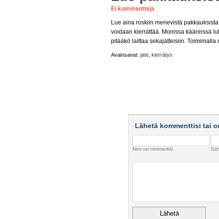
Ei kommentteja
Lue aina roskiin menevistä pakkauksista, 
voidaan kierrättää. Monissa kääreissä luk
pitääkö laittaa sekajätteisiin. Toimimalla
Avainsanat:
jäte
,
kierrätys
Lähetä kommenttisi tai o
Nimi tai nimimerkki
Säh