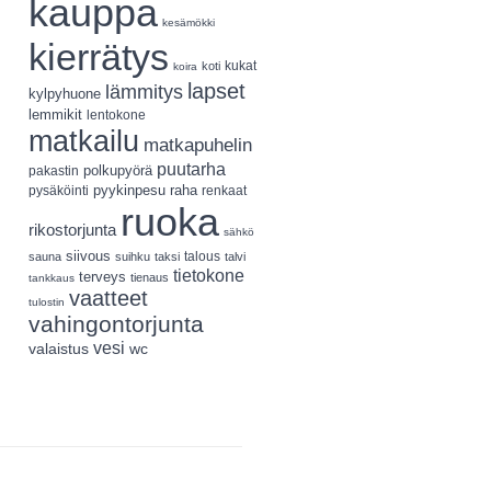
kauppa
kesämökki
kierrätys
koti
kukat
koira
lapset
lämmitys
kylpyhuone
lemmikit
lentokone
matkailu
matkapuhelin
puutarha
polkupyörä
pakastin
pyykinpesu
pysäköinti
raha
renkaat
ruoka
rikostorjunta
sähkö
siivous
talous
sauna
suihku
taksi
talvi
tietokone
terveys
tienaus
tankkaus
vaatteet
tulostin
vahingontorjunta
vesi
valaistus
wc