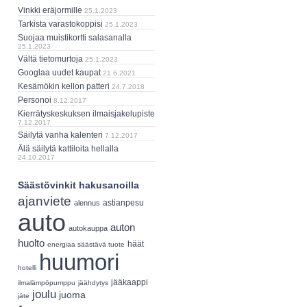
Vinkki eräjormille
25.1.2023
Tarkista varastokoppisi
25.1.2023
Suojaa muistikortti salasanalla
25.1.2023
Vältä tietomurtoja
25.1.2023
Googlaa uudet kaupat
21.6.2021
Kesämökin kellon patteri
24.7.2018
Personoi
8.12.2017
Kierrätyskeskuksen ilmaisjakelupiste
7.12.2017
Säilytä vanha kalenteri
7.12.2017
Älä säilytä kattiloita hellalla
24.10.2017
Säästövinkit hakusanoilla
ajanviete
astianpesu
alennus
auto
auton
autokauppa
huolto
häät
energiaa säästävä tuote
huumori
hotelli
jääkaappi
ilmalämpöpumppu
jäähdytys
joulu
juoma
jäte