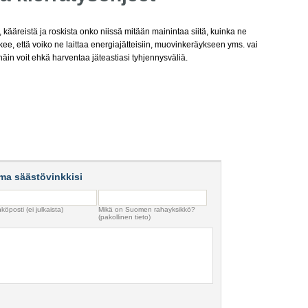
kääreistä ja roskista onko niissä mitään mainintaa siitä, kuinka ne
ee, että voiko ne laittaa energiajätteisiin, muovinkeräykseen yms. vai
 näin voit ehkä harventaa jäteastiasi tyhjennysväliä.
ma säästövinkkisi
köposti (ei julkaista)
Mikä on Suomen rahayksikkö?
(pakollinen tieto)