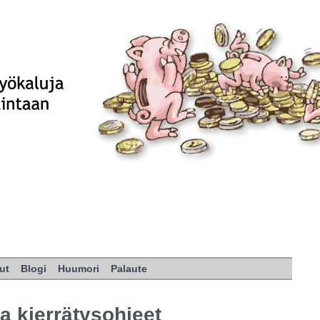
ut
Blogi
Huumori
Palaute
a kierrätysohjeet