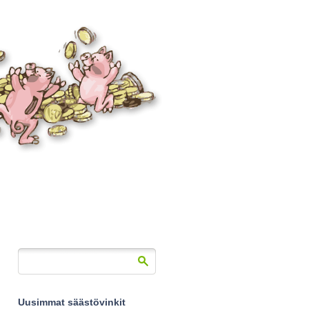
Uusimmat säästövinkit