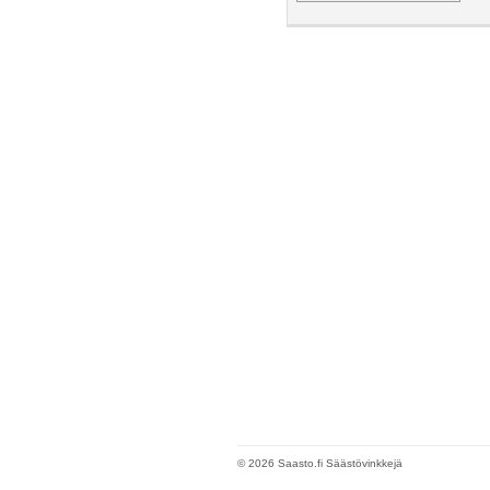
© 2026 Saasto.fi Säästövinkkejä