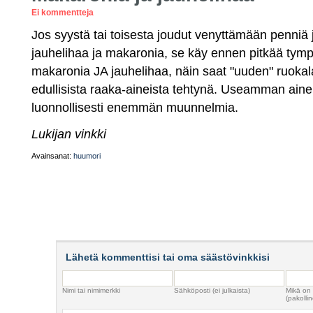
Ei kommentteja
Jos syystä tai toisesta joudut venyttämään penniä 
jauhelihaa ja makaronia, se käy ennen pitkää tymp
makaronia JA jauhelihaa, näin saat "uuden" ruokala
edullisista raaka-aineista tehtynä. Useamman aine
luonnollisesti enemmän muunnelmia.
Lukijan vinkki
Avainsanat:
huumori
Lähetä kommenttisi tai oma säästövinkkisi
Nimi tai nimimerkki
Sähköposti (ei julkaista)
Mikä on
(pakollin