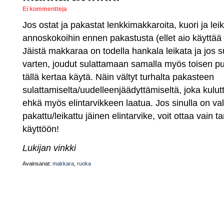
Ei kommentteja
Jos ostat ja pakastat lenkkimakkaroita, kuori ja le
annoskokoihin ennen pakastusta (ellet aio käyttää
Jäistä makkaraa on todella hankala leikata ja jos 
varten, joudut sulattamaan samalla myös toisen puo
tällä kertaa käytä. Näin vältyt turhalta pakasteen
sulattamiselta/uudelleenjäädyttämiseltä, joka kulu
ehkä myös elintarvikkeen laatua. Jos sinulla on 
pakattu/leikattu jäinen elintarvike, voit ottaa vain 
käyttöön!
Lukijan vinkki
Avainsanat:
makkara
,
ruoka