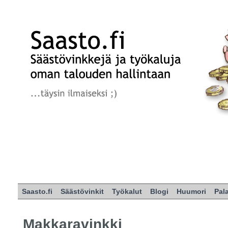
Saasto.fi
Säästövinkit
Työkalut
Blogi
Huumori
Pal
Makkaravinkki