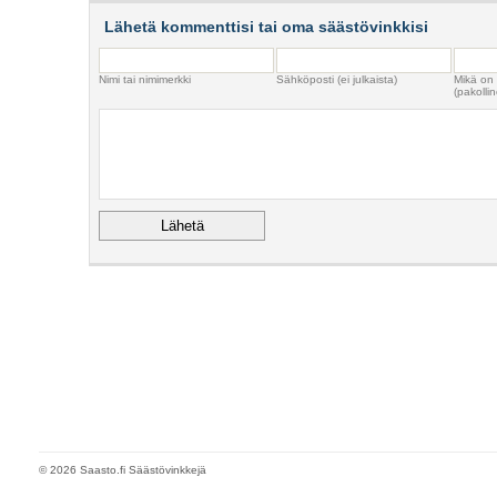
Lähetä kommenttisi tai oma säästövinkkisi
Nimi tai nimimerkki
Sähköposti (ei julkaista)
Mikä on
(pakollin
© 2026 Saasto.fi Säästövinkkejä