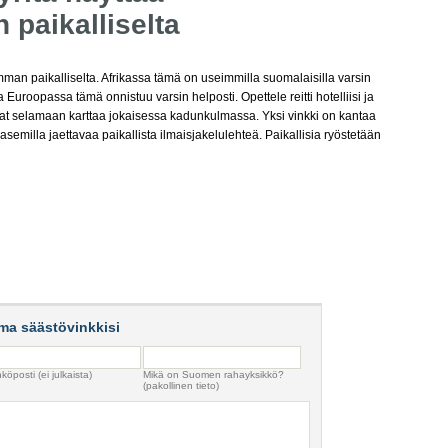
 paikalliselta
mman paikalliselta. Afrikassa tämä on useimmilla suomalaisilla varsin
 Euroopassa tämä onnistuu varsin helposti. Opettele reitti hotelliisi ja
 alat selamaan karttaa jokaisessa kadunkulmassa. Yksi vinkki on kantaa
emilla jaettavaa paikallista ilmaisjakelulehteä. Paikallisia ryöstetään
ma säästövinkkisi
köposti (ei julkaista)
Mikä on Suomen rahayksikkö?
(pakollinen tieto)