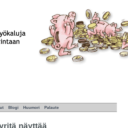
ut
Blogi
Huumori
Palaute
ritä näyttää