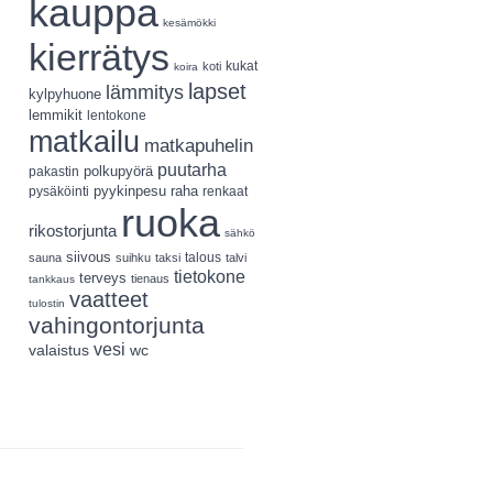
kauppa
kesämökki
kierrätys
koti
kukat
koira
lapset
lämmitys
kylpyhuone
lemmikit
lentokone
matkailu
matkapuhelin
puutarha
polkupyörä
pakastin
pyykinpesu
pysäköinti
raha
renkaat
ruoka
rikostorjunta
sähkö
siivous
talous
sauna
suihku
taksi
talvi
tietokone
terveys
tienaus
tankkaus
vaatteet
tulostin
vahingontorjunta
vesi
valaistus
wc