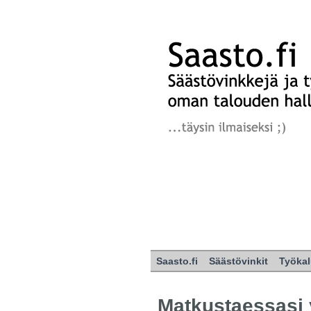
Saasto.fi
Säästövinkit
Työkal
Matkustaessasi y