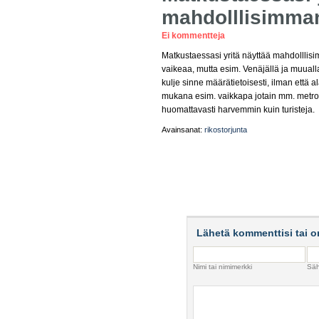
mahdolllisimman
Ei kommentteja
Matkustaessasi yritä näyttää mahdolllisi
vaikeaa, mutta esim. Venäjällä ja muualla
kulje sinne määrätietoisesti, ilman että
mukana esim. vaikkapa jotain mm. metroas
huomattavasti harvemmin kuin turisteja.
Avainsanat:
rikostorjunta
Lähetä kommenttisi tai o
Nimi tai nimimerkki
Säh