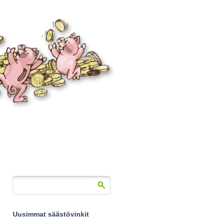
Uusimmat säästövinkit