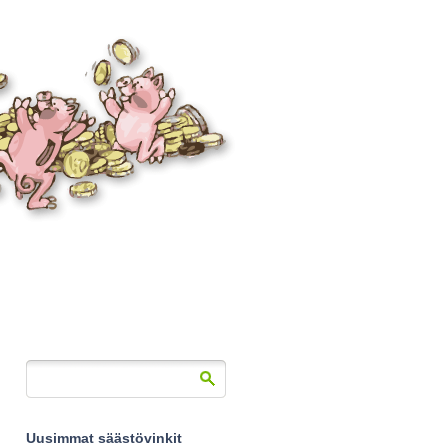
Uusimmat säästövinkit