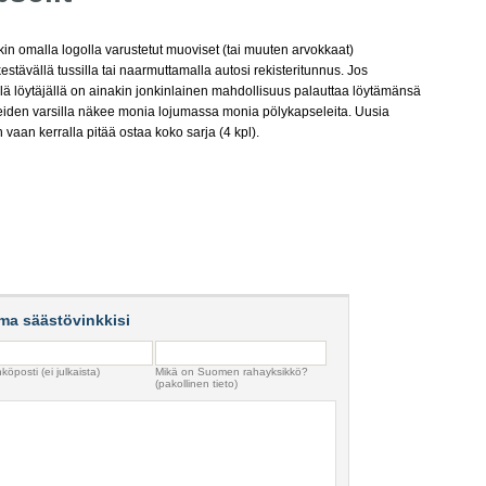
kin omalla logolla varustetut muoviset (tai muuten arvokkaat)
kestävällä tussilla tai naarmuttamalla autosi rekisteritunnus. Jos
llä löytäjällä on ainakin jonkinlainen mahdollisuus palauttaa löytämänsä
teiden varsilla näkee monia lojumassa monia pölykapseleita. Uusia
 vaan kerralla pitää ostaa koko sarja (4 kpl).
ma säästövinkkisi
köposti (ei julkaista)
Mikä on Suomen rahayksikkö?
(pakollinen tieto)