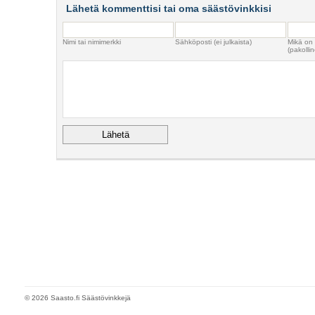
Lähetä kommenttisi tai oma säästövinkkisi
Nimi tai nimimerkki
Sähköposti (ei julkaista)
Mikä on
(pakollin
© 2026 Saasto.fi Säästövinkkejä