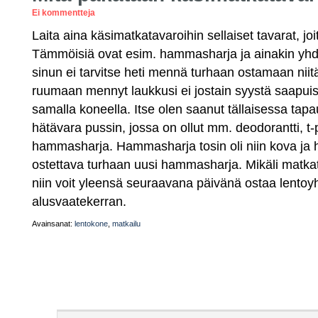
Ei kommentteja
Laita aina käsimatkatavaroihin sellaiset tavarat, joita
Tämmöisiä ovat esim. hammasharja ja ainakin yhde
sinun ei tarvitse heti mennä turhaan ostamaan niit
ruumaan mennyt laukkusi ei jostain syystä saapu
samalla koneella. Itse olen saanut tällaisessa tapa
hätävara pussin, jossa on ollut mm. deodorantti, t
hammasharja. Hammasharja tosin oli niin kova ja h
ostettava turhaan uusi hammasharja. Mikäli matka
niin voit yleensä seuraavana päivänä ostaa lentoy
alusvaatekerran.
Avainsanat:
lentokone
,
matkailu