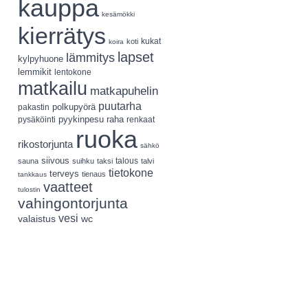
kauppa
kesämökki
kierrätys
koti
kukat
koira
lapset
lämmitys
kylpyhuone
lemmikit
lentokone
matkailu
matkapuhelin
puutarha
polkupyörä
pakastin
pyykinpesu
pysäköinti
raha
renkaat
ruoka
rikostorjunta
sähkö
siivous
talous
sauna
suihku
taksi
talvi
tietokone
terveys
tienaus
tankkaus
vaatteet
tulostin
vahingontorjunta
vesi
valaistus
wc