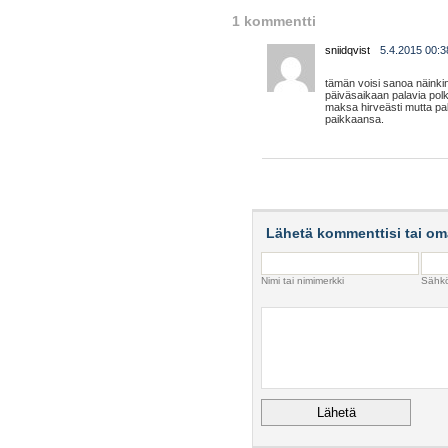
1 kommentti
sniidqvist
5.4.2015 00:3
tämän voisi sanoa näinkin:
päiväsaikaan palavia polk
maksa hirveästi mutta pal
paikkaansa.
Lähetä kommenttisi tai om
Nimi tai nimimerkki
Sähköp