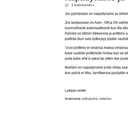
1 kommentti »
Jos pyörässäsi on napadynamo ja siihen li
Jos lampussasi on Auto-, Off ja On-vaihto
luonnollisesti automaattisesti kun ilta a
Pyöräsi on tällöin liikkeessä ja polttimo s
poltinta (kun valo kytkeytyy päälle vauhdi
’Uusi polttimo ei sinänsä maksa omaisuuks
tulee uudelle polttimolle hintaa kun se pi
josta tulee ehk’ä sakot tai sitten itse j
Itselläni on napadynamo josta virtaa sa
kun pyörä ei liiku, tarvittaessa pysäytän 
Lukijan vinkki
Avainsanat:
polkupyörä
,
valaistus