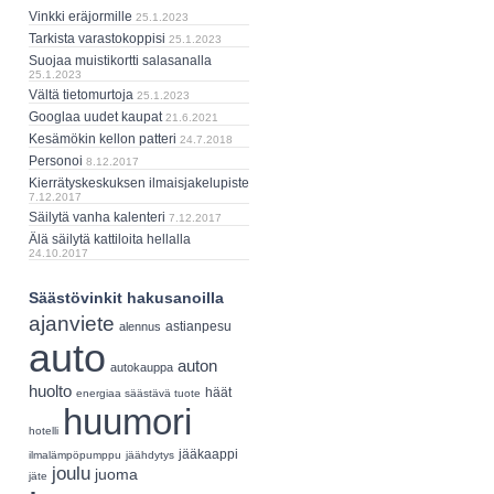
Vinkki eräjormille
25.1.2023
Tarkista varastokoppisi
25.1.2023
Suojaa muistikortti salasanalla
25.1.2023
Vältä tietomurtoja
25.1.2023
Googlaa uudet kaupat
21.6.2021
Kesämökin kellon patteri
24.7.2018
Personoi
8.12.2017
Kierrätyskeskuksen ilmaisjakelupiste
7.12.2017
Säilytä vanha kalenteri
7.12.2017
Älä säilytä kattiloita hellalla
24.10.2017
Säästövinkit hakusanoilla
ajanviete
astianpesu
alennus
auto
auton
autokauppa
huolto
häät
energiaa säästävä tuote
huumori
hotelli
jääkaappi
ilmalämpöpumppu
jäähdytys
joulu
juoma
jäte