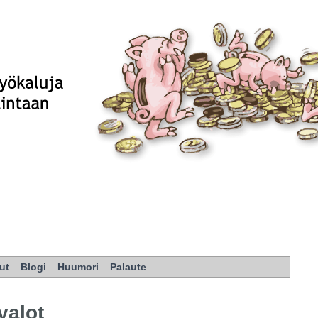
ut
Blogi
Huumori
Palaute
valot