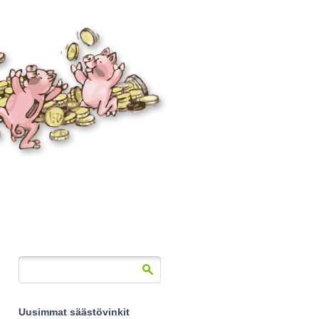
Uusimmat säästövinkit