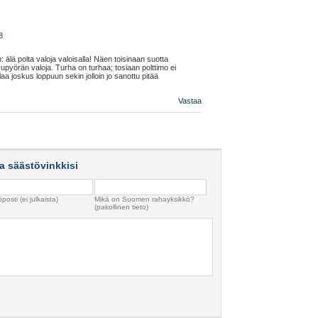
8
 älä polta valoja valoisalla! Näen toisinaan suotta
upyörän valoja. Turha on turhaa; tosiaan polttimo ei
aa joskus loppuun sekin jolloin jo sanottu pitää
Vastaa
a säästövinkkisi
osti (ei julkaista)
Mikä on Suomen rahayksikkö?
(pakollinen tieto)