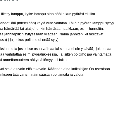
itetty lamppu, kytke lamppu aina päälle kun pyöräsi ei liiku.
ehdot, älä (mielellään) käytä Auto-valintaa. Tällöin pyörän lamppu syttyy
lkaa hämärtää tai ajat johonkin hämärään paikkaan, esim. tunneliin.
aa jännitepiikin syttyessään yllättäen. Nämä jännitepiikit rasittavat
ssa) ( ja joskus polttimo ei enää syty).
ia, mutta jos et itse osaa vaihtaa tai sinulla ei ole ystävää, joka osaa,
tää vaihdattaa esim. pyöräliikkeessä. Tai sitten polttimo jää vaihtamatta
oudut onnettomuuteen näkymättömyytesi takia.
avat sekä etuvalo että takavalo. Käännän aina katkaisijan On-asentoon
erikseen tätä varten, näin säästän polttimoita ja valoja.