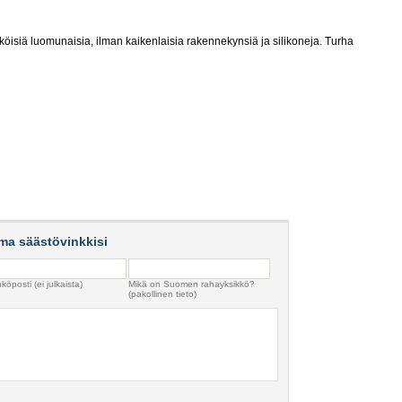
öisiä luomunaisia, ilman kaikenlaisia rakennekynsiä ja silikoneja. Turha
ma säästövinkkisi
köposti (ei julkaista)
Mikä on Suomen rahayksikkö?
(pakollinen tieto)