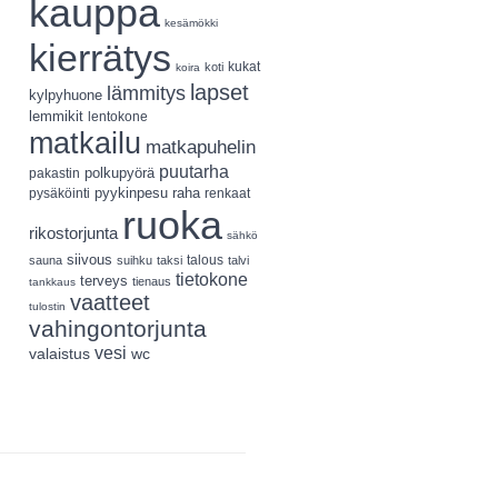
kauppa
kesämökki
kierrätys
koti
kukat
koira
lapset
lämmitys
kylpyhuone
lemmikit
lentokone
matkailu
matkapuhelin
puutarha
polkupyörä
pakastin
pyykinpesu
pysäköinti
raha
renkaat
ruoka
rikostorjunta
sähkö
siivous
talous
sauna
suihku
taksi
talvi
tietokone
terveys
tienaus
tankkaus
vaatteet
tulostin
vahingontorjunta
vesi
valaistus
wc