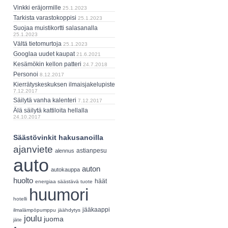
Vinkki eräjormille
25.1.2023
Tarkista varastokoppisi
25.1.2023
Suojaa muistikortti salasanalla
25.1.2023
Vältä tietomurtoja
25.1.2023
Googlaa uudet kaupat
21.6.2021
Kesämökin kellon patteri
24.7.2018
Personoi
8.12.2017
Kierrätyskeskuksen ilmaisjakelupiste
7.12.2017
Säilytä vanha kalenteri
7.12.2017
Älä säilytä kattiloita hellalla
24.10.2017
Säästövinkit hakusanoilla
ajanviete
astianpesu
alennus
auto
auton
autokauppa
huolto
häät
energiaa säästävä tuote
huumori
hotelli
jääkaappi
ilmalämpöpumppu
jäähdytys
joulu
juoma
jäte