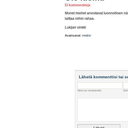
Ei kommentteja
Monet miehet arvostavat luonnollisen näk
laittaa niihin rahaa.
Lukijan vinkki
Avainsanat:
meikki
Lähetä kommenttisi tai o
Nimi tai nimimerkki
Säh