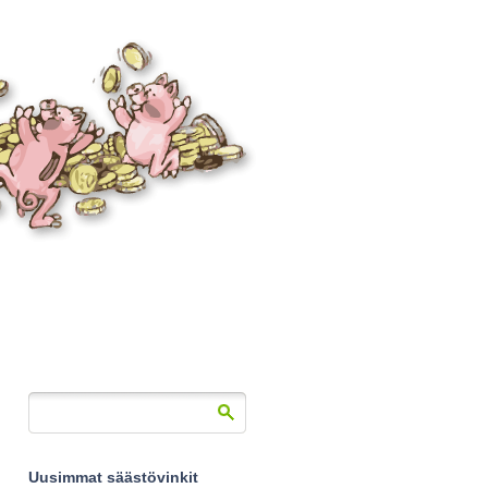
Uusimmat säästövinkit