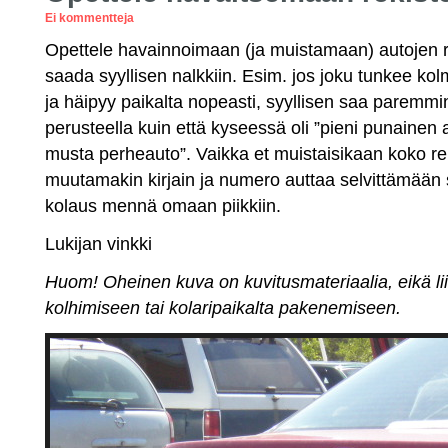
Ei kommentteja
Opettele havainnoimaan (ja muistamaan) autojen re
saada syyllisen nalkkiin. Esim. jos joku tunkee kol
ja häipyy paikalta nopeasti, syyllisen saa paremmi
perusteella kuin että kyseessä oli ”pieni punainen 
musta perheauto”. Vaikka et muistaisikaan koko rek
muutamakin kirjain ja numero auttaa selvittämään 
kolaus mennä omaan piikkiin.
Lukijan vinkki
Huom! Oheinen kuva on kuvitusmateriaalia, eikä li
kolhimiseen tai kolaripaikalta pakenemiseen.