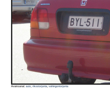
Avainsanat:
auto
,
rikostorjunta
,
vahingontorjunta