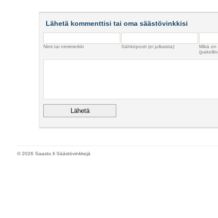
Lähetä kommenttisi tai oma säästövinkkisi
Nimi tai nimimerkki
Sähköposti (ei julkaista)
Mikä on
(pakollin
© 2026 Saasto.fi Säästövinkkejä