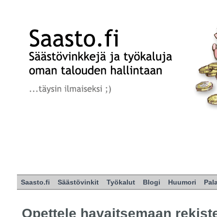
Saasto.fi
Säästövinkit
Työkalut
Blogi
Huumori
Pal
Opettele havaitsemaan rekist