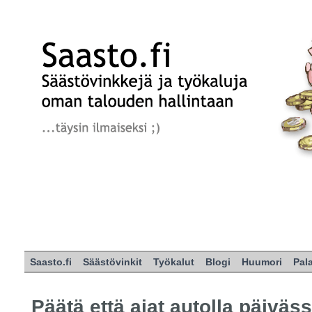
Saasto.fi
Säästövinkit
Työkalut
Blogi
Huumori
Pal
Päätä että ajat autolla päiväs