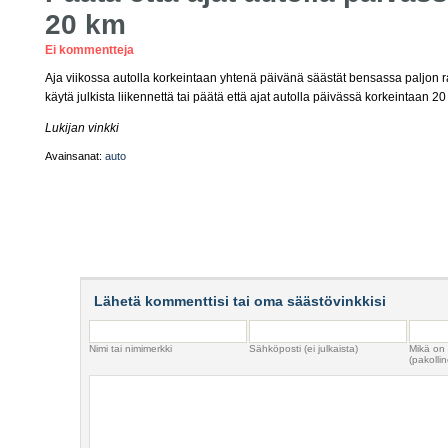
20 km
Ei kommentteja
Aja viikossa autolla korkeintaan yhtenä päivänä säästät bensassa paljon r
käytä julkista liikennettä tai päätä että ajat autolla päivässä korkeintaan 2
Lukijan vinkki
Avainsanat:
auto
Lähetä kommenttisi tai oma säästövinkkisi
Nimi tai nimimerkki
Sähköposti (ei julkaista)
Mikä on
(pakollin