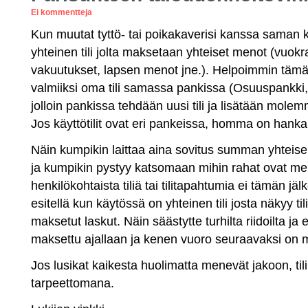
Ei kommentteja
Kun muutat tyttö- tai poikakaverisi kanssa saman k
yhteinen tili jolta maksetaan yhteiset menot (vuokr
vakuutukset, lapsen menot jne.). Helpoimmin tämä
valmiiksi oma tili samassa pankissa (Osuuspankki,
jolloin pankissa tehdään uusi tili ja lisätään molem
Jos käyttötilit ovat eri pankeissa, homma on hank
Näin kumpikin laittaa aina sovitus summan yhteiselle
ja kumpikin pystyy katsomaan mihin rahat ovat 
henkilökohtaista tiliä tai tilitapahtumia ei tämän jälk
esitellä kun käytössä on yhteinen tili josta näkyy til
maksetut laskut. Näin säästytte turhilta riidoilta ja
maksettu ajallaan ja kenen vuoro seuraavaksi on
Jos lusikat kaikesta huolimatta menevät jakoon, tili
tarpeettomana.