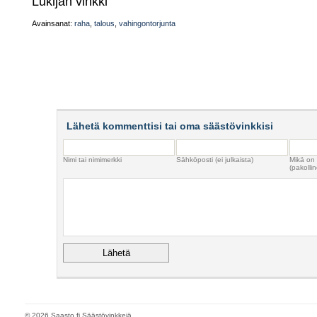
Lukijan vinkki
Avainsanat:
raha
,
talous
,
vahingontorjunta
Lähetä kommenttisi tai oma säästövinkkisi
Nimi tai nimimerkki
Sähköposti (ei julkaista)
Mikä on
(pakollin
© 2026 Saasto.fi Säästövinkkejä