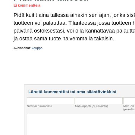
Ei kommentteja
Pidä kuitit aina tallessa ainakin sen ajan, jonka s
tuotteen voi palauttaa. Tilanteessa jossa tuotteen
päivänä ostoksestasi, voi olla kannattavaa palautt
ja ostaa sama tuote halvemmalla takaisin.
Avainsanat:
kauppa
Lähetä kommenttisi tai oma säästövinkkisi
Nimi tai nimimerkki
Sähköposti (ei julkaista)
Mikä on
(pakollin