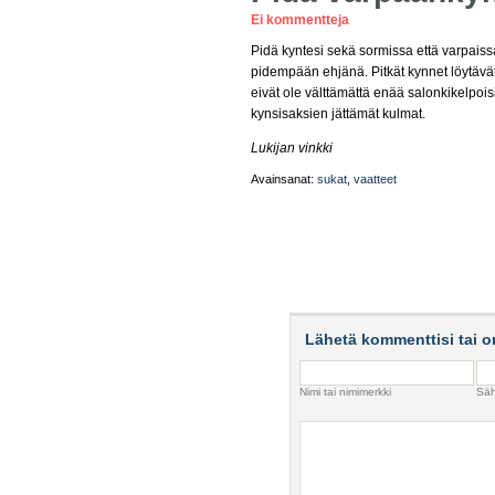
Ei kommentteja
Pidä kyntesi sekä sormissa että varpaiss
pidempään ehjänä. Pitkät kynnet löytävät 
eivät ole välttämättä enää salonkikelpoi
kynsisaksien jättämät kulmat.
Lukijan vinkki
Avainsanat:
sukat
,
vaatteet
Lähetä kommenttisi tai o
Nimi tai nimimerkki
Säh