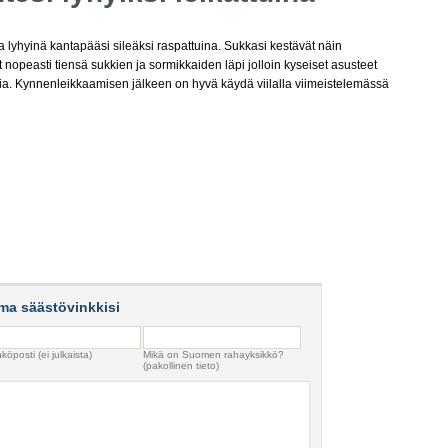
a lyhyinä kantapääsi sileäksi raspattuina. Sukkasi kestävät näin
nopeasti tiensä sukkien ja sormikkaiden läpi jolloin kyseiset asusteet
sia. Kynnenleikkaamisen jälkeen on hyvä käydä viilalla viimeistelemässä
ma säästövinkkisi
köposti (ei julkaista)
Mikä on Suomen rahayksikkö?
(pakollinen tieto)