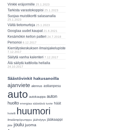
Vinkki eräjormille
25.1.2023
Tarkista varastokoppisi
25.1.2023
Suojaa muistikortti salasanalla
25.1.2023
Vältä tietomurtoja
25.1.2023
Googlaa uudet kaupat
21.6.2021
Kesämökin kellon patteri
24.7.2018
Personoi
8.12.2017
Kierrätyskeskuksen ilmaisjakelupiste
7.12.2017
Säilytä vanha kalenteri
7.12.2017
Älä säilytä kattiloita hellalla
24.10.2017
Säästövinkit hakusanoilla
ajanviete
astianpesu
alennus
auto
auton
autokauppa
huolto
häät
energiaa säästävä tuote
huumori
hotelli
jääkaappi
ilmalämpöpumppu
jäähdytys
joulu
juoma
jäte