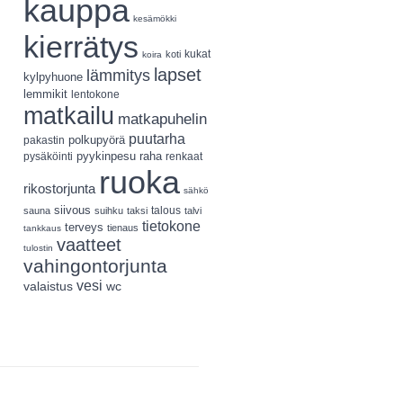
kauppa
kesämökki
kierrätys
koti
kukat
koira
lapset
lämmitys
kylpyhuone
lemmikit
lentokone
matkailu
matkapuhelin
puutarha
polkupyörä
pakastin
pyykinpesu
pysäköinti
raha
renkaat
ruoka
rikostorjunta
sähkö
siivous
talous
sauna
suihku
taksi
talvi
tietokone
terveys
tienaus
tankkaus
vaatteet
tulostin
vahingontorjunta
vesi
valaistus
wc