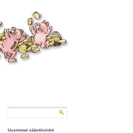
Uusimmat säästövinkit