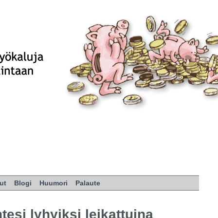
ut
Blogi
Huumori
Palaute
esi lyhyiksi leikattuina