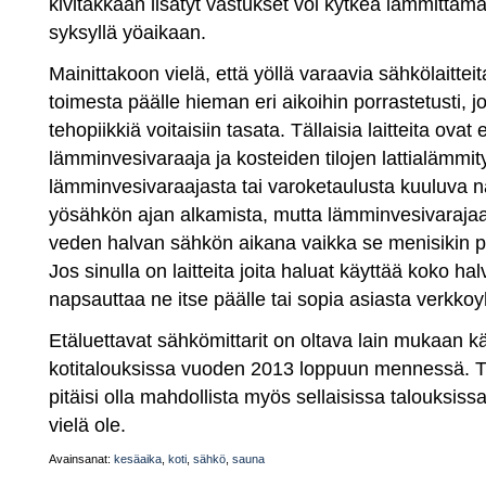
kivitakkaan lisätyt vastukset voi kytkeä lämmittäm
syksyllä yöaikaan.
Mainittakoon vielä, että yöllä varaavia sähkölaitte
toimesta päälle hieman eri aikoihin porrastetusti, 
tehopiikkiä voitaisiin tasata. Tällaisia laitteita ovat
lämminvesivaraaja ja kosteiden tilojen lattialämmit
lämminvesivaraajasta tai varoketaulusta kuuluva 
yösähkön ajan alkamista, mutta lämminvesivarajaa 
veden halvan sähkön aikana vaikka se menisikin pä
Jos sinulla on laitteita joita haluat käyttää koko ha
napsauttaa ne itse päälle tai sopia asiasta verkkoy
Etäluettavat sähkömittarit on oltava lain mukaan k
kotitalouksissa vuoden 2013 loppuun mennessä. Täl
pitäisi olla mahdollista myös sellaisissa talouksissa,
vielä ole.
Avainsanat:
kesäaika
,
koti
,
sähkö
,
sauna