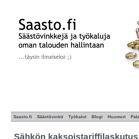
Saasto.fi
Säästövinkit
Työkalut
Blogi
Huumori
Pal
Sähkön kaksoistariffilaskutus