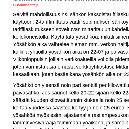
Ei kommentteja
Selvitä mahdollisuus ns. sähkön kaksoistariffilask
käyttöön. 2-tariffimittaus vaatii sopimuksen sähkö
tariffilaskutukseen soveltuvan mittaritaulun kahdella
kellokoneistolla. Käytä tätä yösähköä, mikäli siihe
Yösähkön aika vaihtelee hieman mm. verkon haltija
kaikilla yhtiöillä yösähkön aika on 22-07 ja päiväs
Viikonloppuisin joillain verkkoalueilla voi olla pid
joten varmista asia omasta verkkoyhtiöstäsi. Mittare
kesäaikaan, joten kesäaikana yösähkön aika on 2
Yösähkö on yleensä noin pari senttiä per kilowatti
päiväsähkö. Jos saunot kello 20-22 sijaan kello 22
säästät kuuden kilowattitunnin kiukaalla noin 25 se
kertaa vuodessa säästöä kertyy jo noin 25 euroa
yösähköä myös esim. ajastamalla (astian)pesuk
lämminvesivaraaja toimimaan yöaikana, ja samoin