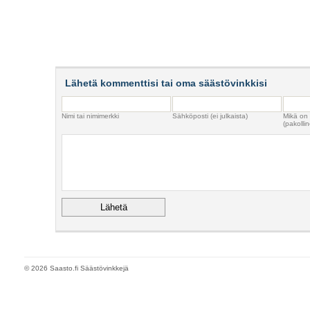
Lähetä kommenttisi tai oma säästövinkkisi
Nimi tai nimimerkki
Sähköposti (ei julkaista)
Mikä on
(pakollin
© 2026 Saasto.fi Säästövinkkejä