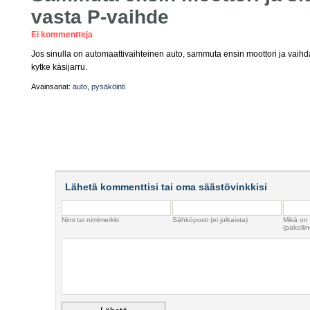
vasta P-vaihde
Ei kommentteja
Jos sinulla on automaattivaihteinen auto, sammuta ensin moottori ja vaihd
kytke käsijarru.
Avainsanat:
auto
,
pysäköinti
Lähetä kommenttisi tai oma säästövinkkisi
Nimi tai nimimerkki
Sähköposti (ei julkaista)
Mikä on
(pakollin